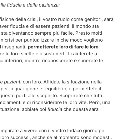
ella fiducia e della pazienza:
siche della crisi, il vostro ruolo come genitori, sarà
i aver fiducia e di essere pazienti. Il mondo sta
sta diventando sempre più facile. Presto molti
n crisi per puntualizzare in che modo vogliono
ed insegnanti,
permetterete loro di fare le loro
are le loro scelte e a sostenerli. Li aiuterete a
oco interiori, mentre riconoscerete e sanerete le
 e pazienti
con loro. Affidate la situazione nella
 per la guarigione e l’equilibrio, e permettete il
questo porti allo scoperto. Scoprirete che tutti
mbiamenti e di riconsiderare le loro vite. Però, una
situazione, abbiate poi
fiducia
che questa sarà
 imparate a vivere con il vostro Indaco giorno per
 i loro successi, anche se al momento sono modesti.