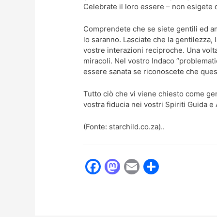
Celebrate il loro essere – non esigete 
Comprendete che se siete gentili ed am
lo saranno. Lasciate che la gentilezza, 
vostre interazioni reciproche. Una vol
miracoli. Nel vostro Indaco “problemati
essere sanata se riconoscete che que
Tutto ciò che vi viene chiesto come geni
vostra fiducia nei vostri Spiriti Guida e
(Fonte: starchild.co.za)..
F
M
E
C
a
a
m
o
c
st
ai
n
e
o
l
di