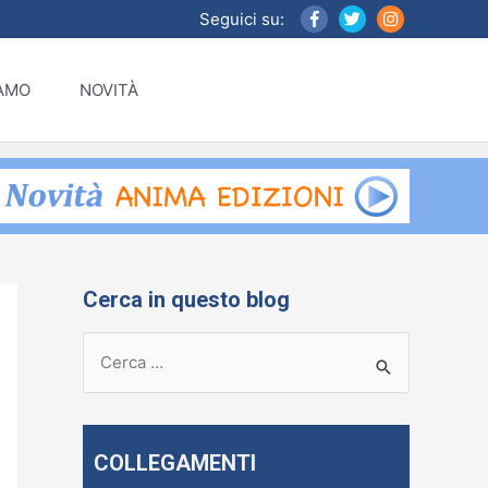
Seguici su:
IAMO
NOVITÀ
Cerca in questo blog
R
i
c
e
COLLEGAMENTI
r