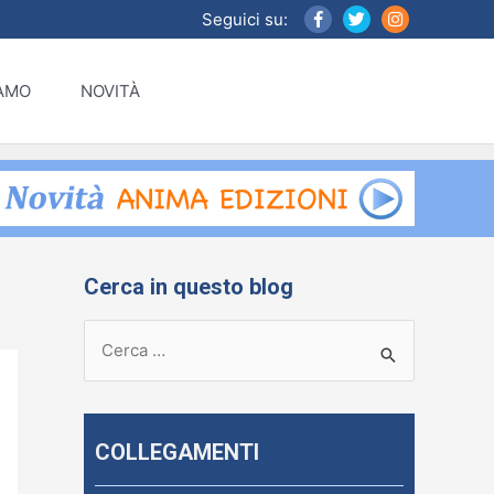
Seguici su:
IAMO
NOVITÀ
Cerca in questo blog
R
i
c
e
COLLEGAMENTI
r