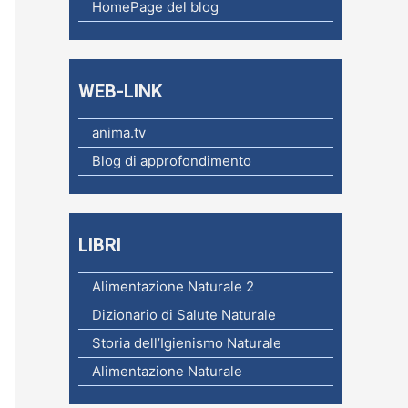
c
HomePage del blog
a
p
e
WEB-LINK
r
anima.tv
:
Blog di approfondimento
LIBRI
Alimentazione Naturale 2
Dizionario di Salute Naturale
Storia dell’Igienismo Naturale
Alimentazione Naturale