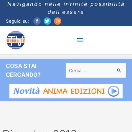
Navigando nelle infinite possibilità
dell'essere
Seguici su:
Menu
principale
COSA STAI
Ricerca
per:
CERCANDO?