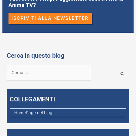
Anima TV?
ISCRIVITI ALLA NEWSLETTER
Cerca in questo blog
R
i
c
e
COLLEGAMENTI
r
c
HomePage del blog
a
p
e