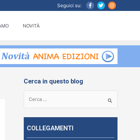
Seguici su:
IAMO
NOVITÀ
Cerca in questo blog
R
i
c
e
COLLEGAMENTI
r