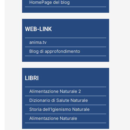
c
HomePage del blog
a
p
e
WEB-LINK
r
anima.tv
:
Blog di approfondimento
LIBRI
Alimentazione Naturale 2
Dizionario di Salute Naturale
Storia dell’Igienismo Naturale
Alimentazione Naturale