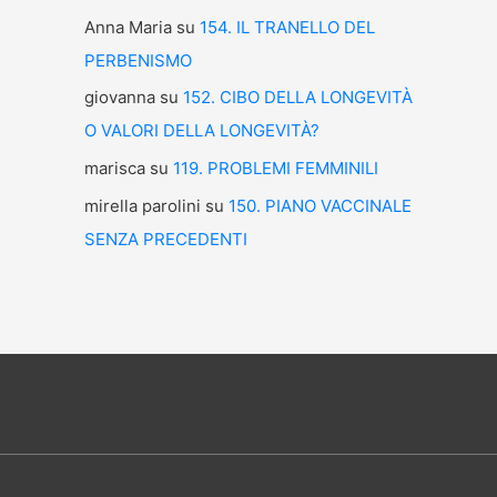
Anna Maria
su
154. IL TRANELLO DEL
PERBENISMO
giovanna
su
152. CIBO DELLA LONGEVITÀ
O VALORI DELLA LONGEVITÀ?
marisca
su
119. PROBLEMI FEMMINILI
mirella parolini
su
150. PIANO VACCINALE
SENZA PRECEDENTI