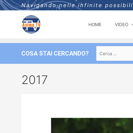
Navigando nelle infinite possibil
HOME
VIDEO
Ricerca
COSA STAI CERCANDO?
per:
2017