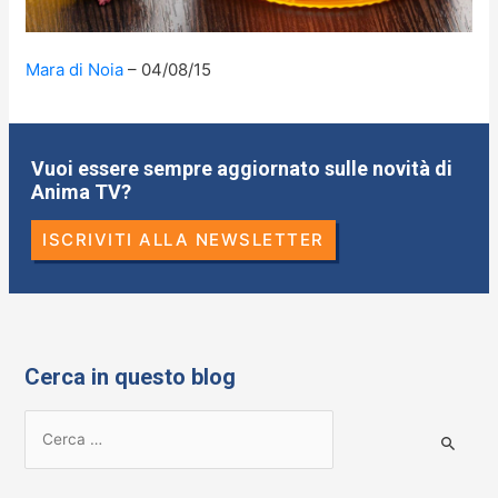
Mara di Noia
04/08/15
Vuoi essere sempre aggiornato sulle novità di
Anima TV?
ISCRIVITI ALLA NEWSLETTER
Cerca in questo blog
R
i
c