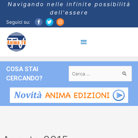
Navigando nelle infinite possibilità
dell'essere
Seguici su:
Menu
principale
COSA STAI
Ricerca
per:
CERCANDO?