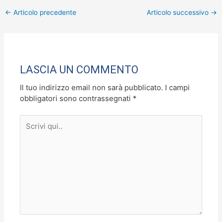
c
st
ai
n
←
Articolo precedente
Articolo successivo
→
e
o
l
di
b
d
vi
o
o
di
o
n
LASCIA UN COMMENTO
k
Il tuo indirizzo email non sarà pubblicato.
I campi
obbligatori sono contrassegnati
*
Scrivi
qui..