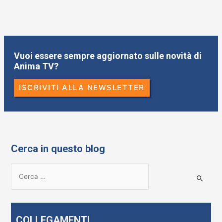
Vuoi essere sempre aggiornato sulle novità di
Anima TV?
ISCRIVITI ALLA NEWSLETTER
Cerca in questo blog
R
i
c
e
COLLEGAMENTI