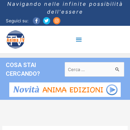
Navigando nelle infinite possibilità
dell'essere
Seguici su:
Menu
principale
COSA STAI
Ricerca
per:
CERCANDO?