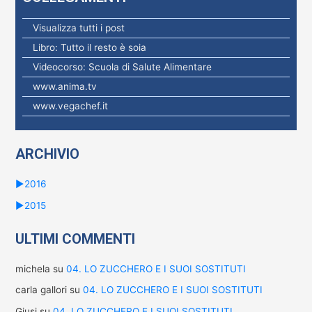
r
c
Visualizza tutti i post
a
Libro: Tutto il resto è soia
p
Videocorso: Scuola di Salute Alimentare
e
www.anima.tv
r
www.vegachef.it
:
ARCHIVIO
►
2016
►
2015
ULTIMI COMMENTI
michela
su
04. LO ZUCCHERO E I SUOI SOSTITUTI
carla gallori
su
04. LO ZUCCHERO E I SUOI SOSTITUTI
Giusi
su
04. LO ZUCCHERO E I SUOI SOSTITUTI