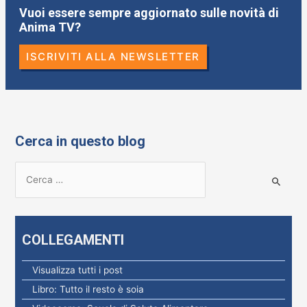
Vuoi essere sempre aggiornato sulle novità di
Anima TV?
ISCRIVITI ALLA NEWSLETTER
Cerca in questo blog
R
i
c
e
COLLEGAMENTI
r
c
Visualizza tutti i post
a
Libro: Tutto il resto è soia
p