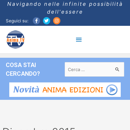
Navigando nelle infinite possibilità
dell'essere
Seguici su:
Menu
principale
COSA STAI
Ricerca
per:
CERCANDO?