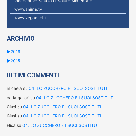
Videocorso: Scuola di Salute Alimentare
e
www.anima.tv
r
www.vegachef.it
:
ARCHIVIO
►
2016
►
2015
ULTIMI COMMENTI
michela
su
04. LO ZUCCHERO E I SUOI SOSTITUTI
carla gallori
su
04. LO ZUCCHERO E I SUOI SOSTITUTI
Giusi
su
04. LO ZUCCHERO E I SUOI SOSTITUTI
Giusi
su
04. LO ZUCCHERO E I SUOI SOSTITUTI
Elisa
su
04. LO ZUCCHERO E I SUOI SOSTITUTI