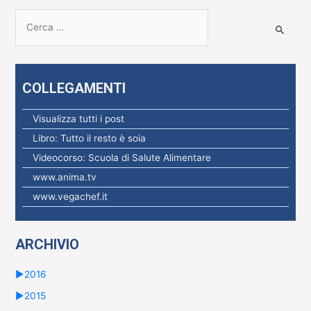
R
i
c
e
COLLEGAMENTI
r
c
Visualizza tutti i post
a
Libro: Tutto il resto è soia
p
Videocorso: Scuola di Salute Alimentare
e
www.anima.tv
r
www.vegachef.it
:
ARCHIVIO
►
2016
►
2015