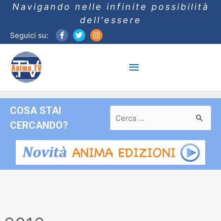
Navigando nelle infinite possibilità
dell'essere
Seguici su:
Menu
principale
COSA STAI
Ricerca
per:
CERCANDO?