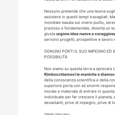
Nessuno pretende che una tesina sugli a
assistere in questi tempi travagliati. M
mondiale basata sul vivere pulito, sere
prezioso e fondamentale, diventa un b
giusta
urgono idee nuove e coraggios
servono progetti, prospettive e lavoro d
OGNUNO PORTI IL SUO IMPEGNO ED I
POSSIBILITÀ
Non siamo su questa terra a sprecare l
Rimbocchiamoci le maniche e diamoci
della conoscenza scientifica e della co
superiore porta con sé enormi responsa
morale e materiale di entrare in questa 
individuale per far crescere il pianeta
devastanti, prive di impegno, prive di 
Valdo Vaccaro