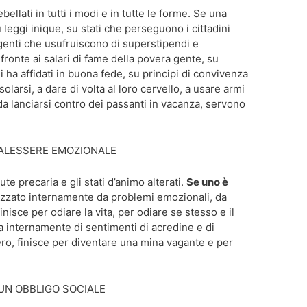
ellati in tutti i modi e in tutte le forme. Se una
 leggi inique, su stati che perseguono i cittadini
rigenti che usufruiscono di superstipendi e
ronte ai salari di fame della povera gente, su
i ha affidati in buona fede, su principi di convivenza
solarsi, a dare di volta al loro cervello, a usare armi
da lanciarsi contro dei passanti in vacanza, servono
MALESSERE EMOZIONALE
ute precaria e gli stati d’animo alterati.
Se uno è
izzato internamente da problemi emozionali, da
finisce per odiare la vita, per odiare se stesso e il
a internamente di sentimenti di acredine e di
tero, finisce per diventare una mina vagante e per
UN OBBLIGO SOCIALE