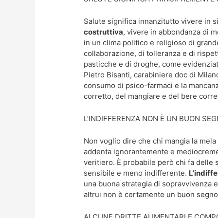
Salute significa innanzitutto vivere in
costruttiva
, vivere in abbondanza di m
in un clima politico e religioso di grand
collaborazione, di tolleranza e di risp
pasticche e di droghe, come evidenzia
Pietro Bisanti, carabiniere doc di Milan
consumo di psico-farmaci e la mancanza
corretto, del mangiare e del bere corre
L’INDIFFERENZA NON È UN BUON SE
Non voglio dire che chi mangia la mela
addenta ignorantemente e mediocremente
veritiero. È probabile però chi fa delle 
sensibile e meno indifferente.
L’indiff
una buona strategia di sopravvivenza eg
altrui non è certamente un buon segno di
ALCUNE DRITTE ALIMENTARI E COMP