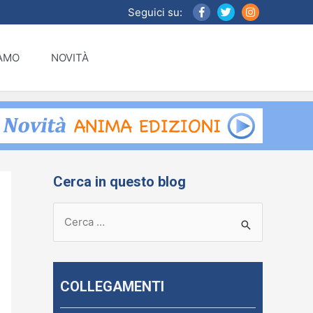
Seguici su:
IAMO
NOVITÀ
Cerca in questo blog
R
i
c
e
COLLEGAMENTI
r