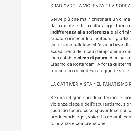
SRADICARE LA VIOLENZA E LA SOPR
Serve più che mai ripristinare un clima
dalla mente e dalla cultura ogni forma di
indifferenza alla sofferenza
e ai crimi
creature innocenti e indifese. Il giudiz
culturale e religioso si fa sulla base di
accadimenti dei nostri tempi stanno di
inarrestabile
clima di paura
, di miseria
Erasmo da Rotterdam “A forza di stermi
l’uomo non richiedeva un grande sforzo
LA CATTIVERIA STA NEL FANATISMO 
Se una religione produce terrore e morte
violenza cieca e dell’oscurantismo, sig
sacristie fecero cose spaventose nei s
producendo oggi, volenti o nolenti, cos
tolleranza e comprensione.