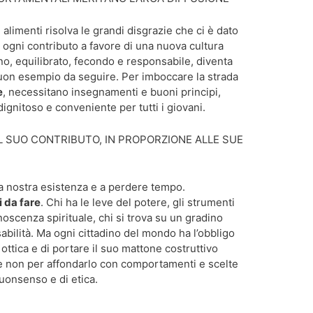
limenti risolva le grandi disgrazie che ci è dato
a ogni contributo a favore di una nuova cultura
no, equilibrato, fecondo e responsabile, diventa
uon esempio da seguire. Per imboccare la strada
e
, necessitano insegnamenti e buoni principi,
ignitoso e conveniente per tutti i giovani.
L SUO CONTRIBUTO, IN PROPORZIONE ALLE SUE
a nostra esistenza e a perdere tempo.
 da fare
. Chi ha le leve del potere, gli strumenti
noscenza spirituale, chi si trova su un gradino
bilità. Ma ogni cittadino del mondo ha l’obbligo
ottica e di portare il suo mattone costruttivo
, e non per affondarlo con comportamenti e scelte
buonsenso e di etica.