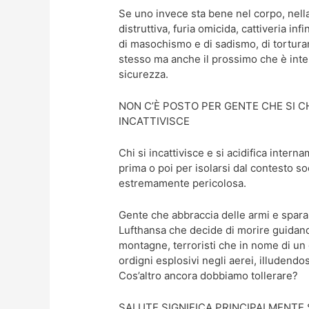
Se uno invece sta bene nel corpo, nella
distruttiva, furia omicida, cattiveria infi
di masochismo e di sadismo, di tortura
stesso ma anche il prossimo che è inter
sicurezza.
NON C’È POSTO PER GENTE CHE SI C
INCATTIVISCE
Chi si incattivisce e si acidifica intern
prima o poi per isolarsi dal contesto so
estremamente pericolosa.
Gente che abbraccia delle armi e spara 
Lufthansa che decide di morire guidand
montagne, terroristi che in nome di un
ordigni esplosivi negli aerei, illudendo
Cos’altro ancora dobbiamo tollerare?
SALUTE SIGNIFICA PRINCIPALMENTE 