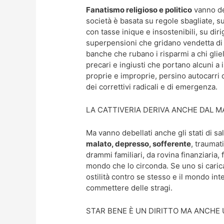
Fanatismo religioso e politico
vanno deb
società è basata su regole sbagliate, su
con tasse inique e insostenibili, su di
superpensioni che gridano vendetta di f
banche che rubano i risparmi a chi gliel
precari e ingiusti che portano alcuni a i
proprie e improprie, persino autocarri 
dei correttivi radicali e di emergenza.
LA CATTIVERIA DERIVA ANCHE DAL 
Ma vanno debellati anche gli stati di sal
malato, depresso, sofferente
, traumat
drammi familiari, da rovina finanziaria, 
mondo che lo circonda. Se uno si caric
ostilità contro se stesso e il mondo in
commettere delle stragi.
STAR BENE È UN DIRITTO MA ANCHE 