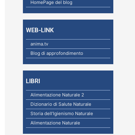
c
HomePage del blog
a
p
e
WEB-LINK
r
anima.tv
:
Blog di approfondimento
LIBRI
Alimentazione Naturale 2
Dizionario di Salute Naturale
Storia dell’Igienismo Naturale
Alimentazione Naturale