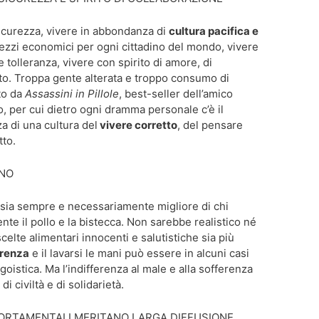
 sicurezza, vivere in abbondanza di
cultura pacifica e
ezzi economici per ogni cittadino del mondo, vivere
e tolleranza, vivere con spirito di amore, di
etto. Troppa gente alterata e troppo consumo di
to da
Assassini in Pillole
, best-seller dell’amico
o, per cui dietro ogni dramma personale c’è il
 di una cultura del
vivere corretto
, del pensare
tto.
GNO
 sia sempre e necessariamente migliore di chi
 il pollo e la bistecca. Non sarebbe realistico né
scelte alimentari innocenti e salutistiche sia più
erenza
e il lavarsi le mani può essere in alcuni casi
oistica. Ma l’indifferenza al male e alla sofferenza
 civiltà e di solidarietà.
ORTAMENTALI MERITANO LARGA DIFFUSIONE