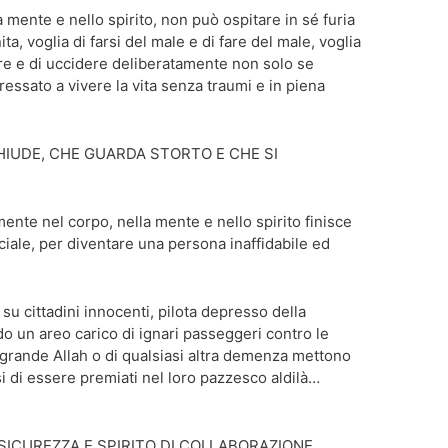
 mente e nello spirito, non può ospitare in sé furia
nita, voglia di farsi del male e di fare del male, voglia
re e di uccidere deliberatamente non solo se
essato a vivere la vita senza traumi e in piena
HIUDE, CHE GUARDA STORTO E CHE SI
amente nel corpo, nella mente e nello spirito finisce
ciale, per diventare una persona inaffidabile ed
su cittadini innocenti, pilota depresso della
o un areo carico di ignari passeggeri contro le
 grande Allah o di qualsiasi altra demenza mettono
si di essere premiati nel loro pazzesco aldilà…
SICUREZZA E SPIRITO DI COLLABORAZIONE