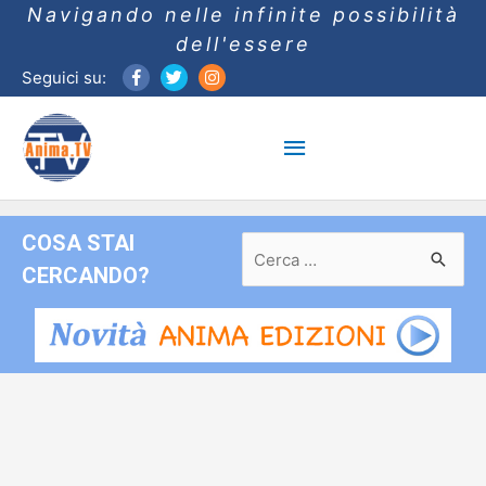
Navigando nelle infinite possibilità
dell'essere
Seguici su:
Menu
principale
COSA STAI
Ricerca
per:
CERCANDO?