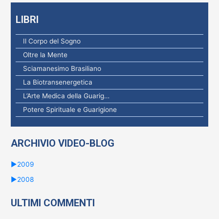
LIBRI
Il Corpo del Sogno
Oltre la Mente
Sciamanesimo Brasiliano
La Biotransenergetica
L’Arte Medica della Guarig…
Potere Spirituale e Guarigione
ARCHIVIO VIDEO-BLOG
►
2009
►
2008
ULTIMI COMMENTI