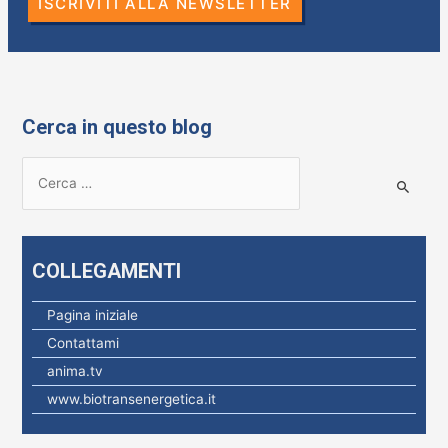
ISCRIVITI ALLA NEWSLETTER
Cerca in questo blog
R
i
c
e
COLLEGAMENTI
r
c
Pagina iniziale
a
Contattami
p
anima.tv
e
www.biotransenergetica.it
r
: