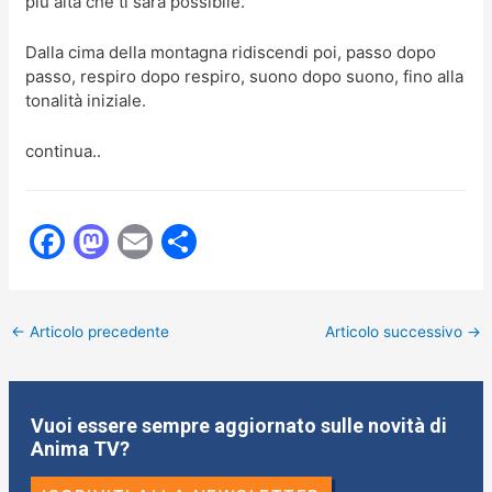
più alta che ti sarà possibile.
Dalla cima della montagna ridiscendi poi, passo dopo
passo, respiro dopo respiro, suono dopo suono, fino alla
tonalità iniziale.
continua..
F
M
E
C
a
a
m
o
c
st
ai
n
←
Articolo precedente
Articolo successivo
→
e
o
l
di
b
d
vi
o
o
di
Vuoi essere sempre aggiornato sulle novità di
o
n
Anima TV?
k