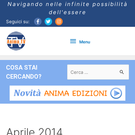
Navigando nelle infinite possibilità
dell'essere
Seguici su:
Menu
Menu
COSA STAI
Ricerca
per:
CERCANDO?
Aprile 2014