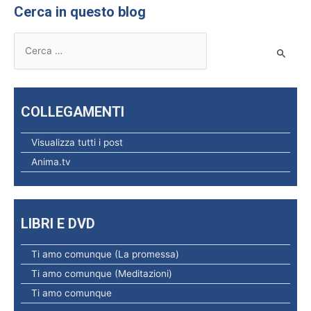
Cerca in questo blog
R
i
c
e
COLLEGAMENTI
r
c
Visualizza tutti i post
a
Anima.tv
p
e
r
LIBRI E DVD
:
Ti amo comunque (La promessa)
Ti amo comunque (Meditazioni)
Ti amo comunque