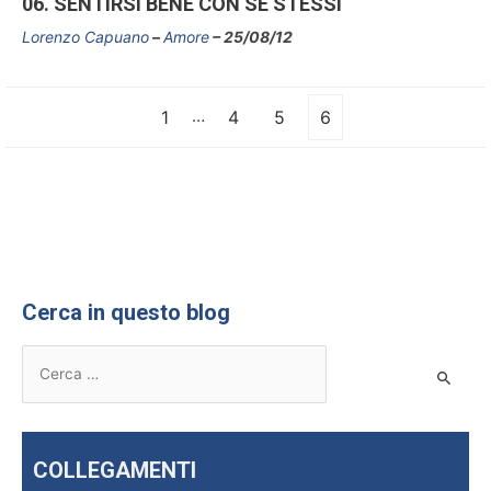
06. SENTIRSI BENE CON SE STESSI
Lorenzo Capuano
Amore
25/08/12
…
1
4
5
6
Cerca in questo blog
R
i
c
e
COLLEGAMENTI
r