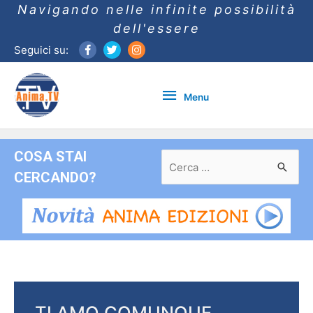
Navigando nelle infinite possibilità
dell'essere
Seguici su:
Menu
Menu
COSA STAI
Ricerca
per:
CERCANDO?
TI AMO COMUNQUE