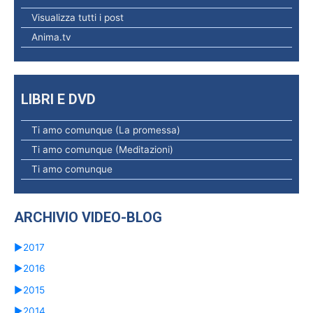
c
Visualizza tutti i post
a
Anima.tv
p
e
r
LIBRI E DVD
:
Ti amo comunque (La promessa)
Ti amo comunque (Meditazioni)
Ti amo comunque
ARCHIVIO VIDEO-BLOG
►
2017
►
2016
►
2015
►
2014