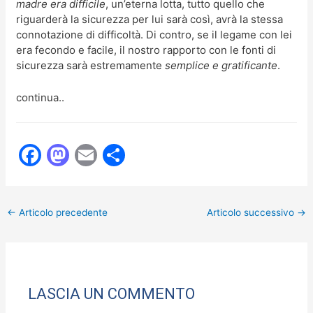
madre era difficile
, un’eterna lotta, tutto quello che
riguarderà la sicurezza per lui sarà così, avrà la stessa
connotazione di difficoltà. Di contro, se il legame con lei
era fecondo e facile, il nostro rapporto con le fonti di
sicurezza sarà estremamente
semplice e gratificante
.
continua..
F
M
E
C
a
a
m
o
c
st
ai
n
←
Articolo precedente
Articolo successivo
→
e
o
l
di
b
d
vi
o
o
di
o
n
LASCIA UN COMMENTO
k