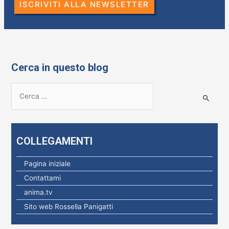
ISCRIVITI ALLA NEWSLETTER
Cerca in questo blog
R
i
c
e
COLLEGAMENTI
r
c
Pagina iniziale
a
Contattami
p
anima.tv
e
Sito web Rossella Panigatti
r
: