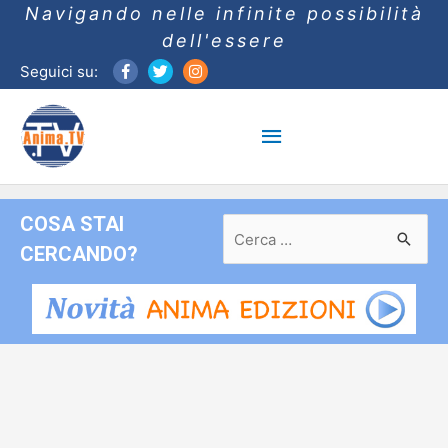
Navigando nelle infinite possibilità
dell'essere
Seguici su:
Menu
principale
COSA STAI
Ricerca
per:
CERCANDO?