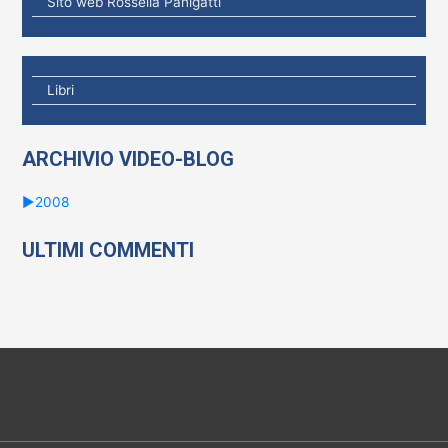
Sito web Rossella Panigatti
r
:
Libri
ARCHIVIO VIDEO-BLOG
►
2008
ULTIMI COMMENTI