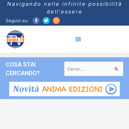
Navigando nelle infinite possibilità
dell'essere
Seguici su:
Menu
principale
COSA STAI
Ricerca
per:
CERCANDO?