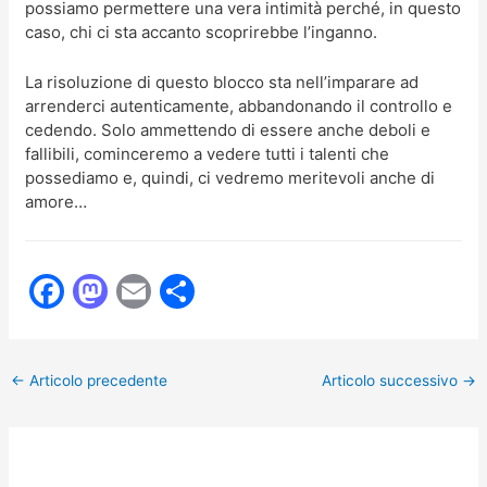
possiamo permettere una vera intimità perché, in questo
caso, chi ci sta accanto scoprirebbe l’inganno.
La risoluzione di questo blocco sta nell’imparare ad
arrenderci autenticamente, abbandonando il controllo e
cedendo. Solo ammettendo di essere anche deboli e
fallibili, cominceremo a vedere tutti i talenti che
possediamo e, quindi, ci vedremo meritevoli anche di
amore…
F
M
E
C
a
a
m
o
c
st
ai
n
←
Articolo precedente
Articolo successivo
→
e
o
l
di
b
d
vi
o
o
di