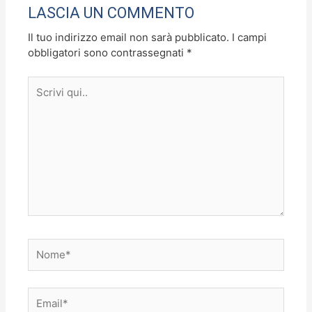
o
n
LASCIA UN COMMENTO
k
Il tuo indirizzo email non sarà pubblicato.
I campi
obbligatori sono contrassegnati
*
Scrivi
qui..
Nome*
Email*