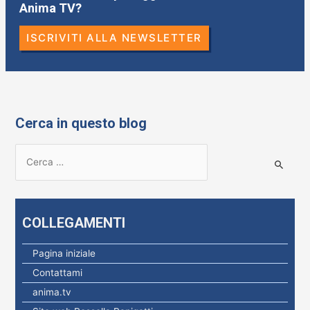
Anima TV?
ISCRIVITI ALLA NEWSLETTER
Cerca in questo blog
R
i
c
e
COLLEGAMENTI
r
c
Pagina iniziale
a
Contattami
p
anima.tv
e