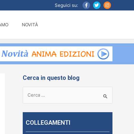
Seguici su:
IAMO
NOVITÀ
Cerca in questo blog
R
i
c
e
COLLEGAMENTI
r