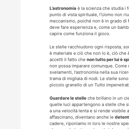
L’astronomia
è la scienza che studia i 
punto di vista spirituale, l’Uomo non riu
meccanismo, poiché non è in grado di 
deve fare esperienza e, come un bambino 
capire come funziona il gioco.
Le stelle racchiudono ogni risposta, son
è materiale e ciò che non lo è, ciò che 
accetti il fatto che
non tutto per lui è s
non possa imparare comunque. Come u
svelamenti, l’astronomia nella sua rice
trama di migliaia di nodi. Le stelle son
piccolo granello di un Tutto impenetrab
Guardare le stelle
che brillano in un ci
quelle luci appartengono a stelle che s
a una velocità lenta e si rende visibile
affascinano, diventano anche le
detentr
cadere, riponiamo in loro le nostre sp