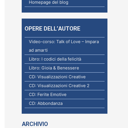
c
Homepage del blog
a
p
e
OPERE DELL’AUTORE
r
Video-corso: Talk of Love – Impara
:
ad amarti
Libro: I codici della felicità
Libro: Gioia & Benessere
CD: Visualizzazioni Creative
CD: Visualizzazioni Creative 2
CD: Ferite Emotive
CD: Abbondanza
ARCHIVIO