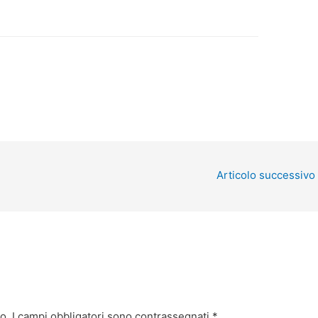
Articolo successivo
o.
I campi obbligatori sono contrassegnati
*