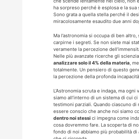
che scende lentamente nel cielo, non è co
ha sorpreso perché è esplosa e la sua s
Sono grata a quella stella perché il de
miracolosamente esaudito due anni do
Ma l’astronomia si occupa di ben altro, 
carpirne i segreti. Se non siete mai stati
veramente la percezione dell’immensità 
Nelle più avanzate ricerche gli scienzia
analizzare solo il 4% della materia
, me
totalmente. Un pensiero di questo genere
la percezione della profonda incapacità
L’Astronomia scruta e indaga, ma ogni 
siamo all’interno di un sistema di cui c
testimoni parziali. Quando ciascuno di
essere conscio che anche noi siamo co
dentro noi stessi
ci impegna come indag
cosa dovremmo fare. La scoperta di noi
fondo di noi abbiamo più probabilità di
che ci circonda.