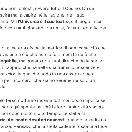
fenomeni celesti, ovvero tutto il Cosmo. Da un
scirà mai a capire né la ragione, né il suo
farlo. Ma
l’Universo è il suo teatro
, è il luogo in cui
con tanti giocattoli da unire, fa tanti tentativi per
o la materia divina, la matrice di ogni cosa: ciò che
è visibile e ciò che non lo è. L’importante è che
piegabile
, ma questo non vuol dire che dalle stelle
n tappeto che ha nella sua trama conoscenze e
rca scioglie qualche nodo in una costruzione di
o lì per ricordarci che siamo veramente solo un
ile.
elo terso notturno incanta tutti noi, poco importa se
i sono già spente perché la loro luminosità viaggia
 a noi dopo molto molto tempo. Le stelle ci
ici dei nostri desideri nascosti
quando le vediamo
eranze. Pensavo che la stella cadente fosse una luce