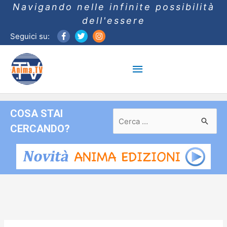
Navigando nelle infinite possibilità
dell'essere
Seguici su:
Menu
principale
COSA STAI
Ricerca
per:
CERCANDO?