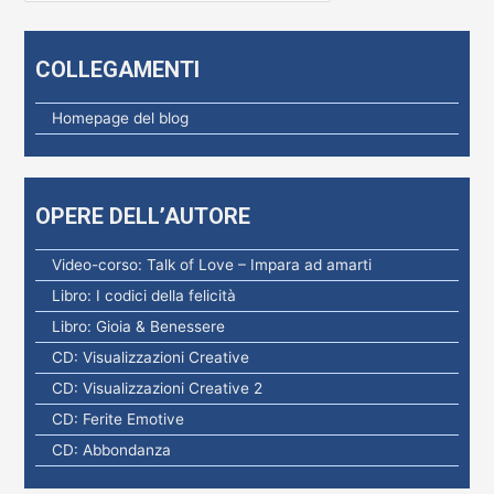
c
e
COLLEGAMENTI
r
c
Homepage del blog
a
p
e
OPERE DELL’AUTORE
r
:
Video-corso: Talk of Love – Impara ad amarti
Libro: I codici della felicità
Libro: Gioia & Benessere
CD: Visualizzazioni Creative
CD: Visualizzazioni Creative 2
CD: Ferite Emotive
CD: Abbondanza