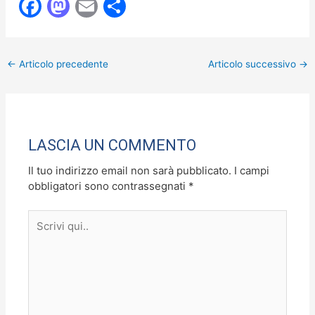
F
M
E
C
a
a
m
o
c
st
ai
n
←
Articolo precedente
Articolo successivo
→
e
o
l
di
b
d
vi
o
o
di
o
n
LASCIA UN COMMENTO
k
Il tuo indirizzo email non sarà pubblicato.
I campi
obbligatori sono contrassegnati
*
Scrivi
qui..