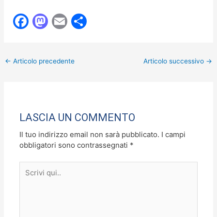
F
M
E
C
a
a
m
o
c
st
ai
n
←
Articolo precedente
Articolo successivo
→
e
o
l
di
b
d
vi
o
o
di
o
n
LASCIA UN COMMENTO
k
Il tuo indirizzo email non sarà pubblicato.
I campi
obbligatori sono contrassegnati
*
Scrivi
qui..