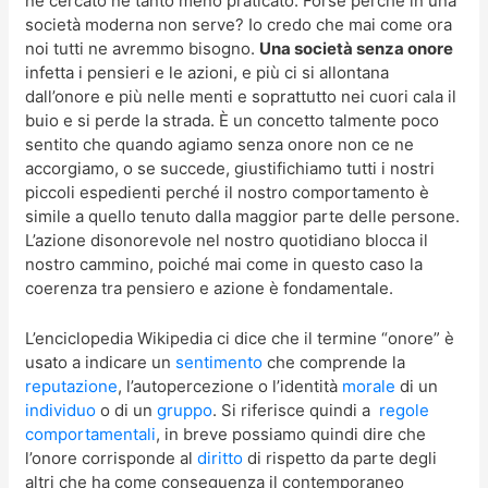
né cercato né tanto meno praticato. Forse perché in una
società moderna non serve? Io credo che mai come ora
noi tutti ne avremmo bisogno.
Una società senza onore
infetta i pensieri e le azioni, e più ci si allontana
dall’onore e più nelle menti e soprattutto nei cuori cala il
buio e si perde la strada. È un concetto talmente poco
sentito che quando agiamo senza onore non ce ne
accorgiamo, o se succede, giustifichiamo tutti i nostri
piccoli espedienti perché il nostro comportamento è
simile a quello tenuto dalla maggior parte delle persone.
L’azione disonorevole nel nostro quotidiano blocca il
nostro cammino, poiché mai come in questo caso la
coerenza tra pensiero e azione è fondamentale.
L’enciclopedia Wikipedia ci dice che il termine “onore” è
usato a indicare un
sentimento
che comprende la
reputazione
, l’autopercezione o l’identità
morale
di un
individuo
o di un
gruppo
. Si riferisce quindi a
regole
comportamentali
, in breve possiamo quindi dire che
l’onore corrisponde al
diritto
di rispetto da parte degli
altri che ha come conseguenza il contemporaneo