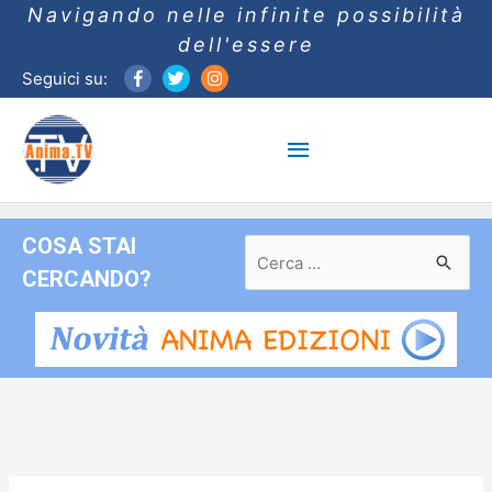
Navigando nelle infinite possibilità
dell'essere
Seguici su:
Menu
principale
COSA STAI
Ricerca
per:
CERCANDO?