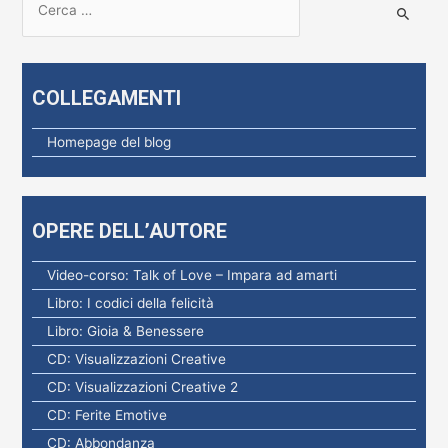
i
c
e
COLLEGAMENTI
r
c
Homepage del blog
a
p
e
OPERE DELL’AUTORE
r
:
Video-corso: Talk of Love – Impara ad amarti
Libro: I codici della felicità
Libro: Gioia & Benessere
CD: Visualizzazioni Creative
CD: Visualizzazioni Creative 2
CD: Ferite Emotive
CD: Abbondanza