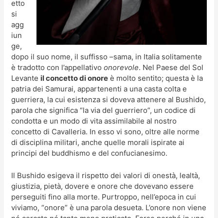
etto
si
agg
iun
ge,
dopo il suo nome, il suffisso –sama, in Italia solitamente
è tradotto con l’appellativo
onorevole
. Nel Paese del Sol
Levante
il concetto di onore
è molto sentito; questa è la
patria dei Samurai, appartenenti a una casta colta e
guerriera, la cui esistenza si doveva attenere al Bushido,
parola che significa “la via del guerriero”, un codice di
condotta e un modo di vita assimilabile al nostro
concetto di Cavalleria. In esso vi sono, oltre alle norme
di disciplina militari, anche quelle morali ispirate ai
principi del buddhismo e del confucianesimo.
Il Bushido esigeva il rispetto dei valori di onestà, lealtà,
giustizia, pietà, dovere e onore che dovevano essere
perseguiti fino alla morte. Purtroppo, nell’epoca in cui
viviamo, “onore” è una parola desueta. L’onore non viene