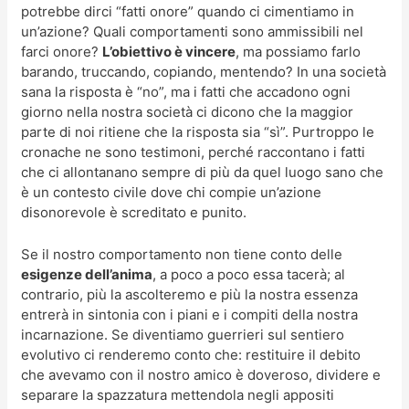
potrebbe dirci “fatti onore” quando ci cimentiamo in
un’azione? Quali comportamenti sono ammissibili nel
farci onore?
L’obiettivo è vincere
, ma possiamo farlo
barando, truccando, copiando, mentendo? In una società
sana la risposta è “no”, ma i fatti che accadono ogni
giorno nella nostra società ci dicono che la maggior
parte di noi ritiene che la risposta sia “sì”. Purtroppo le
cronache ne sono testimoni, perché raccontano i fatti
che ci allontanano sempre di più da quel luogo sano che
è un contesto civile dove chi compie un’azione
disonorevole è screditato e punito.
Se il nostro comportamento non tiene conto delle
esigenze dell’anima
, a poco a poco essa tacerà; al
contrario, più la ascolteremo e più la nostra essenza
entrerà in sintonia con i piani e i compiti della nostra
incarnazione. Se diventiamo guerrieri sul sentiero
evolutivo ci renderemo conto che: restituire il debito
che avevamo con il nostro amico è doveroso, dividere e
separare la spazzatura mettendola negli appositi