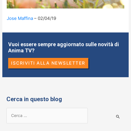
Jose Maffina
02/04/19
Vuoi essere sempre aggiornato sulle novità di
Anima TV?
ISCRIVITI ALLA NEWSLETTER
Cerca in questo blog
R
i
c