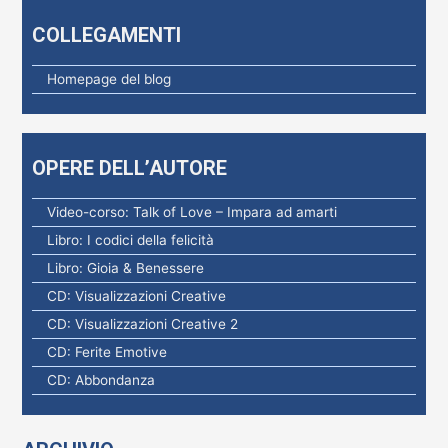
e
COLLEGAMENTI
r
c
Homepage del blog
a
p
e
OPERE DELL’AUTORE
r
:
Video-corso: Talk of Love – Impara ad amarti
Libro: I codici della felicità
Libro: Gioia & Benessere
CD: Visualizzazioni Creative
CD: Visualizzazioni Creative 2
CD: Ferite Emotive
CD: Abbondanza