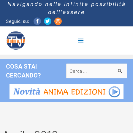
Navigando nelle infinite possibilità
dell'essere
Seguici su:
Menu
principale
COSA STAI
Ricerca
per:
CERCANDO?