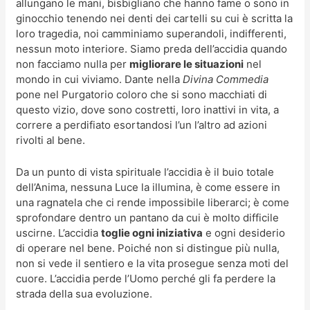
allungano le mani, bisbigliano che hanno fame o sono in
ginocchio tenendo nei denti dei cartelli su cui è scritta la
loro tragedia, noi camminiamo superandoli, indifferenti,
nessun moto interiore. Siamo preda dell’accidia quando
non facciamo nulla per
migliorare le situazioni
nel
mondo in cui viviamo. Dante nella
Divina Commedia
pone nel Purgatorio coloro che si sono macchiati di
questo vizio, dove sono costretti, loro inattivi in vita, a
correre a perdifiato esortandosi l’un l’altro ad azioni
rivolti al bene.
Da un punto di vista spirituale l’accidia è il buio totale
dell’Anima, nessuna Luce la illumina, è come essere in
una ragnatela che ci rende impossibile liberarci; è come
sprofondare dentro un pantano da cui è molto difficile
uscirne. L’accidia
toglie ogni iniziativa
e ogni desiderio
di operare nel bene. Poiché non si distingue più nulla,
non si vede il sentiero e la vita prosegue senza moti del
cuore. L’accidia perde l’Uomo perché gli fa perdere la
strada della sua evoluzione.