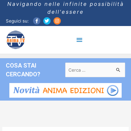
Navigando nelle infinite possibilità
dell'essere
Seguici su:
Menu
principale
COSA STAI
Ricerca
per:
CERCANDO?