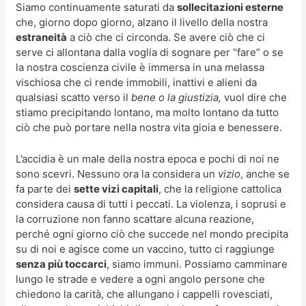
Siamo continuamente saturati da
sollecitazioni esterne
che, giorno dopo giorno, alzano il livello della nostra
estraneità
a ciò che ci circonda. Se avere ciò che ci
serve ci allontana dalla voglia di sognare per “fare” o se
la nostra coscienza civile è immersa in una melassa
vischiosa che ci rende immobili, inattivi e alieni da
qualsiasi scatto verso il
bene o la giustizia,
vuol dire che
stiamo precipitando lontano, ma molto lontano da tutto
ciò che può portare nella nostra vita gioia e benessere.
L’accidia è un male della nostra epoca e pochi di noi ne
sono scevri. Nessuno ora la considera un
vizio
, anche se
fa parte dei
sette vizi capitali
, che la religione cattolica
considera causa di tutti i peccati. La violenza, i soprusi e
la corruzione non fanno scattare alcuna reazione,
perché ogni giorno ciò che succede nel mondo precipita
su di noi e agisce come un vaccino, tutto ci raggiunge
senza più toccarci
, siamo immuni. Possiamo camminare
lungo le strade e vedere a ogni angolo persone che
chiedono la carità, che allungano i cappelli rovesciati,