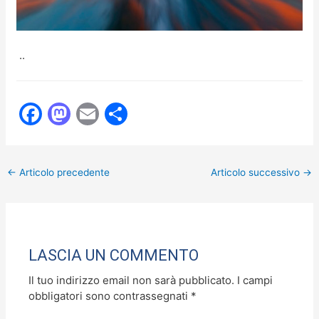
..
F
M
E
C
a
a
m
o
c
st
ai
n
←
Articolo precedente
Articolo successivo
→
e
o
l
di
b
d
vi
o
o
di
o
n
LASCIA UN COMMENTO
k
Il tuo indirizzo email non sarà pubblicato.
I campi
obbligatori sono contrassegnati
*