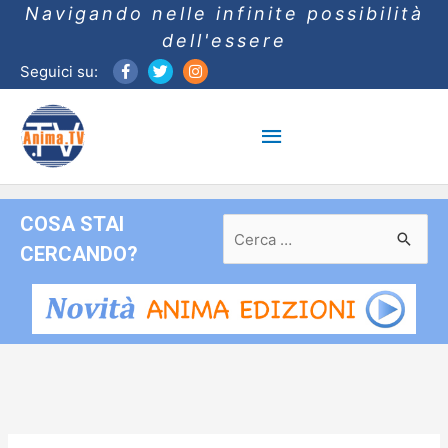
Navigando nelle infinite possibilità
dell'essere
Seguici su:
Menu
principale
COSA STAI
Ricerca
per:
CERCANDO?