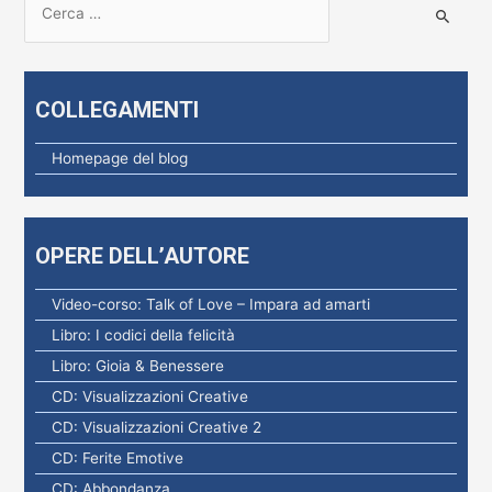
i
c
e
COLLEGAMENTI
r
c
Homepage del blog
a
p
e
OPERE DELL’AUTORE
r
:
Video-corso: Talk of Love – Impara ad amarti
Libro: I codici della felicità
Libro: Gioia & Benessere
CD: Visualizzazioni Creative
CD: Visualizzazioni Creative 2
CD: Ferite Emotive
CD: Abbondanza