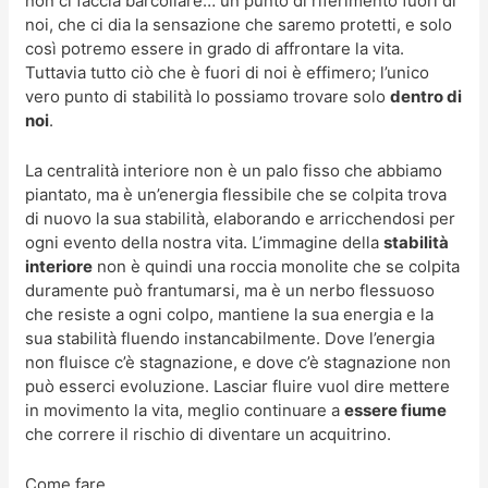
non ci faccia barcollare… un punto di riferimento fuori di
noi, che ci dia la sensazione che saremo protetti, e solo
così potremo essere in grado di affrontare la vita.
Tuttavia tutto ciò che è fuori di noi è effimero; l’unico
vero punto di stabilità lo possiamo trovare solo
dentro di
noi
.
La centralità interiore non è un palo fisso che abbiamo
piantato, ma è un’energia flessibile che se colpita trova
di nuovo la sua stabilità, elaborando e arricchendosi per
ogni evento della nostra vita. L’immagine della
stabilità
interiore
non è quindi una roccia monolite che se colpita
duramente può frantumarsi, ma è un nerbo flessuoso
che resiste a ogni colpo, mantiene la sua energia e la
sua stabilità fluendo instancabilmente. Dove l’energia
non fluisce c’è stagnazione, e dove c’è stagnazione non
può esserci evoluzione. Lasciar fluire vuol dire mettere
in movimento la vita, meglio continuare a
essere fiume
che correre il rischio di diventare un acquitrino.
Come fare