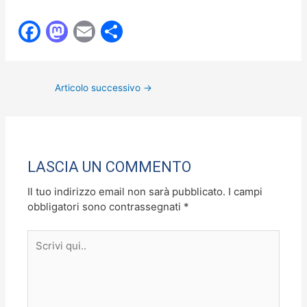
F
M
E
C
a
a
m
o
c
st
ai
n
Articolo successivo
→
e
o
l
di
b
d
vi
o
o
di
o
n
LASCIA UN COMMENTO
k
Il tuo indirizzo email non sarà pubblicato.
I campi
obbligatori sono contrassegnati
*
Scrivi
qui..