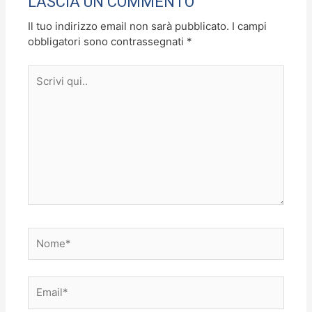
LASCIA UN COMMENTO
k
Il tuo indirizzo email non sarà pubblicato.
I campi
obbligatori sono contrassegnati
*
Scrivi
qui..
Nome*
Email*