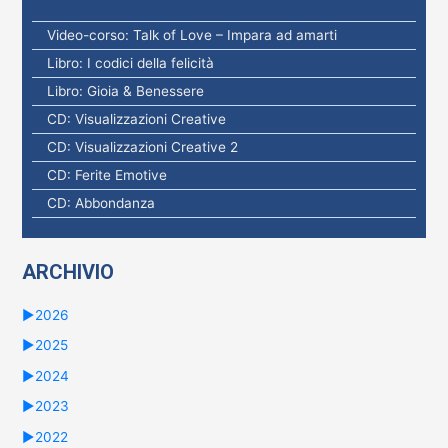
:
Video-corso: Talk of Love – Impara ad amarti
Libro: I codici della felicità
Libro: Gioia & Benessere
CD: Visualizzazioni Creative
CD: Visualizzazioni Creative 2
CD: Ferite Emotive
CD: Abbondanza
ARCHIVIO
►
2026
►
2025
►
2024
►
2023
►
2022