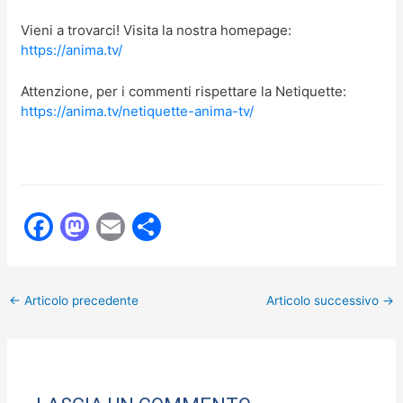
Vieni a trovarci! Visita la nostra homepage:
https://anima.tv/
Attenzione, per i commenti rispettare la Netiquette:
https://anima.tv/netiquette-anima-tv/
F
M
E
C
a
a
m
o
c
st
ai
n
←
Articolo precedente
Articolo successivo
→
e
o
l
di
b
d
vi
o
o
di
o
n