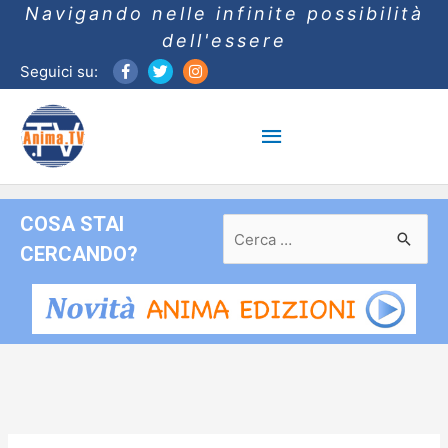
Navigando nelle infinite possibilità
dell'essere
Seguici su:
Menu
principale
COSA STAI
Ricerca
per:
CERCANDO?