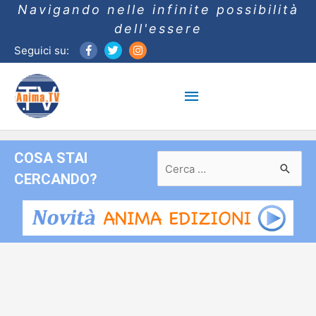
Navigando nelle infinite possibilità
dell'essere
Seguici su:
Menu
principale
COSA STAI
Ricerca
per:
CERCANDO?