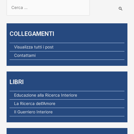
R
i
c
e
COLLEGAMENTI
r
c
Visualizza tutti i post
a
Contattami
p
e
r
LIBRI
:
Educazione alla Ricerca Interiore
La Ricerca dell’Amore
Il Guerriero Interiore