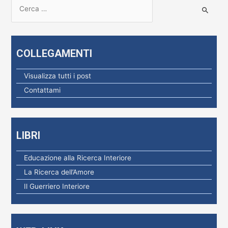
R
i
c
e
COLLEGAMENTI
r
c
Visualizza tutti i post
a
Contattami
p
e
r
LIBRI
:
Educazione alla Ricerca Interiore
La Ricerca dell’Amore
Il Guerriero Interiore