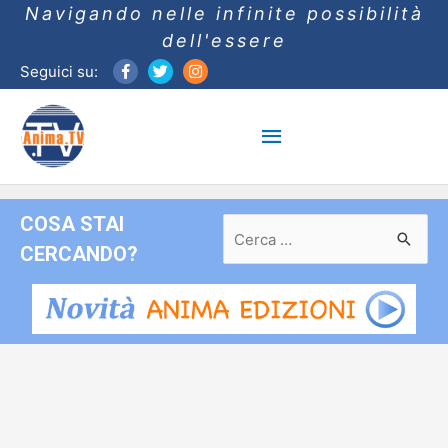
Navigando nelle infinite possibilità
dell'essere
Seguici su:
Menu
principale
COSA STAI
Ricerca
per:
CERCANDO?