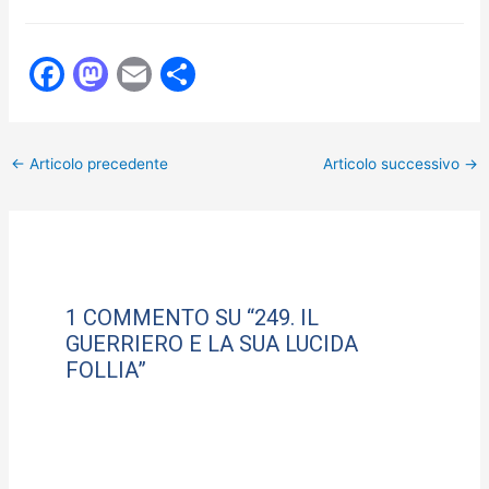
F
M
E
C
a
a
m
o
c
st
ai
n
←
Articolo precedente
Articolo successivo
→
e
o
l
di
b
d
vi
o
o
di
o
n
k
1 COMMENTO SU “249. IL
GUERRIERO E LA SUA LUCIDA
FOLLIA”