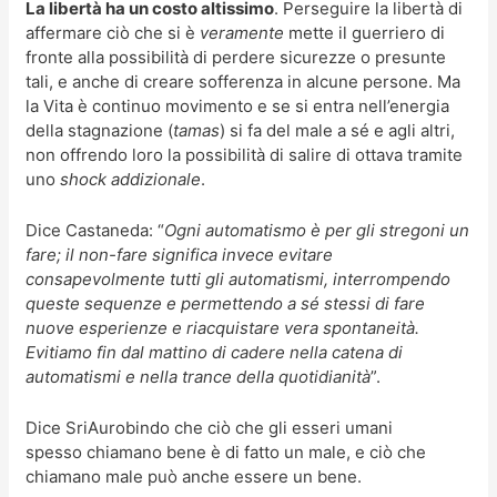
La libertà ha un costo altissimo
.
Perseguire la libertà di
affermare ciò che si è
veramente
mette il guerriero di
fronte alla possibilità di perdere sicurezze o presunte
tali, e anche di creare sofferenza in alcune persone.
Ma
la Vita è continuo movimento e se si entra nell’energia
della stagnazione (
tamas
) si fa del male a sé e agli altri,
non offrendo loro la possibilità di salire di ottava tramite
uno
shock addizionale
.
Dice Castaneda: “
Ogni automatismo è per gli stregoni un
fare; il non-fare significa invece evitare
consapevolmente tutti gli automatismi, interrompendo
queste sequenze e permettendo a sé stessi di fare
nuove esperienze e riacquistare vera spontaneità.
Evitiamo fin dal mattino di cadere nella catena di
automatismi e nella trance della quotidianità
”.
Dice SriAurobindo che ciò che gli esseri umani
spesso chiamano bene è di fatto un male, e ciò che
chiamano male può anche essere un bene.