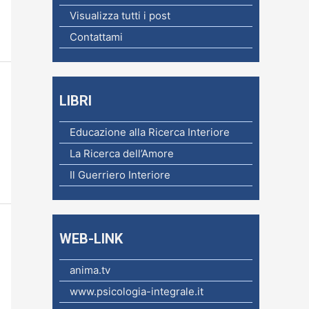
c
Visualizza tutti i post
a
Contattami
p
e
r
LIBRI
:
Educazione alla Ricerca Interiore
La Ricerca dell’Amore
Il Guerriero Interiore
WEB-LINK
anima.tv
www.psicologia-integrale.it