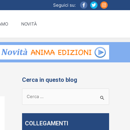
Seguici su:
IAMO
NOVITÀ
Cerca in questo blog
R
i
c
e
COLLEGAMENTI
r