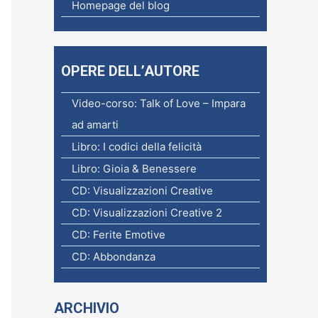
c
Homepage del blog
a
p
e
OPERE DELL’AUTORE
r
Video-corso: Talk of Love – Impara
:
ad amarti
Libro: I codici della felicità
Libro: Gioia & Benessere
CD: Visualizzazioni Creative
CD: Visualizzazioni Creative 2
CD: Ferite Emotive
CD: Abbondanza
ARCHIVIO