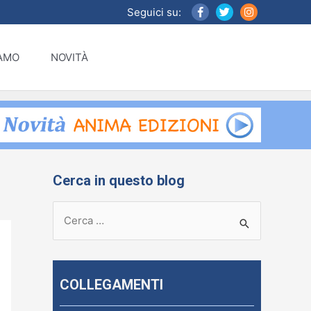
Seguici su:
IAMO
NOVITÀ
Cerca in questo blog
R
i
c
e
COLLEGAMENTI
r