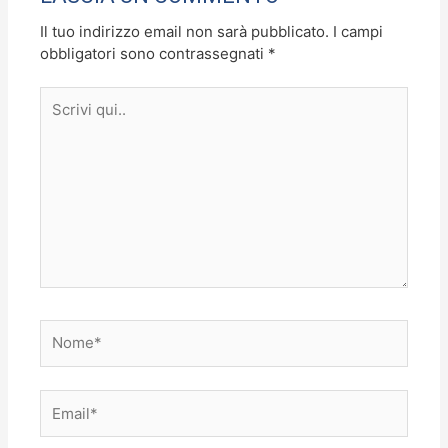
k
Il tuo indirizzo email non sarà pubblicato.
I campi
obbligatori sono contrassegnati
*
Scrivi
qui..
Nome*
Email*