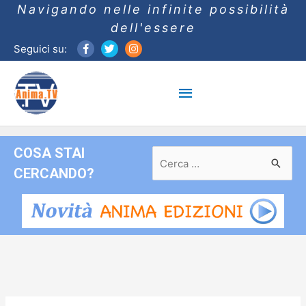
Navigando nelle infinite possibilità
dell'essere
Seguici su:
Menu
principale
COSA STAI
Ricerca
per:
CERCANDO?