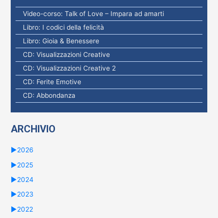
:
Video-corso: Talk of Love – Impara ad amarti
Libro: I codici della felicità
Libro: Gioia & Benessere
CD: Visualizzazioni Creative
CD: Visualizzazioni Creative 2
CD: Ferite Emotive
CD: Abbondanza
ARCHIVIO
►
2026
►
2025
►
2024
►
2023
►
2022