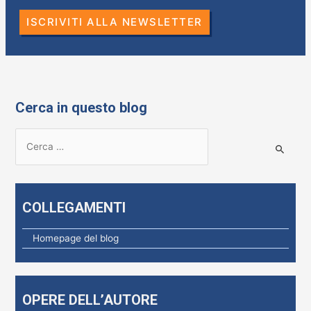
ISCRIVITI ALLA NEWSLETTER
Cerca in questo blog
R
i
c
e
COLLEGAMENTI
r
c
Homepage del blog
a
p
e
OPERE DELL’AUTORE
r