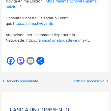
Novità Anima Edizioni:
https://anima.tv/novita-anima-
edizioni/
Consulta il nostro Calendario Eventi
qui:
https://anima.tv/eventi/
Attenzione, per i commenti rispettare la
Netiquette:
https://anima.tv/netiquette-anima-tv/
F
M
E
C
a
a
m
o
c
st
ai
n
←
Articolo precedente
Articolo successivo
→
e
o
l
di
b
d
vi
o
o
di
o
n
LASCIA UN COMMENTO