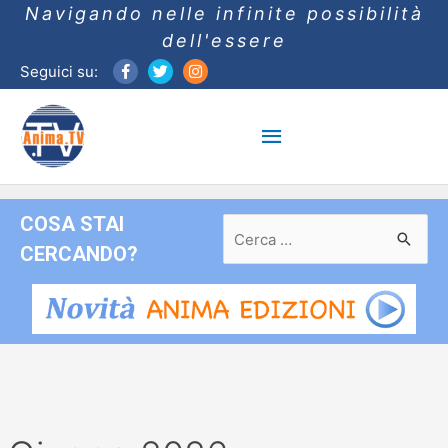
Navigando nelle infinite possibilità
dell'essere
Seguici su:
Menu
principale
COSA STAI
Ricerca
per:
CERCANDO?