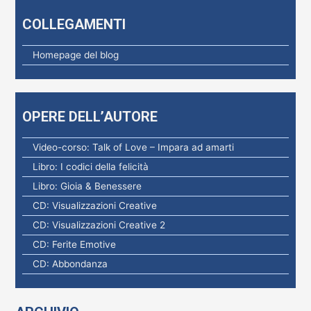
e
COLLEGAMENTI
r
c
Homepage del blog
a
p
e
OPERE DELL’AUTORE
r
:
Video-corso: Talk of Love – Impara ad amarti
Libro: I codici della felicità
Libro: Gioia & Benessere
CD: Visualizzazioni Creative
CD: Visualizzazioni Creative 2
CD: Ferite Emotive
CD: Abbondanza