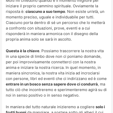
Molti mi chiedono quando è il momento migliore per
iniziare il proprio cammino spirituale. Ovviamente la
risposta è:
ciascuno a suo tempo
. Non esiste un’età, un
momento preciso, uguale e individuabile per tutti.
Ciascuno porta dentro di sé un percorso che lo metterà
a confronto con situazioni, prove, eventi e a cui
risponderà in maniera armonica con il disegno della
propria anima solo se sarà in ascolto.
Questa è la chiave
. Possiamo trascorrere la nostra vita
in una specie di limbo dove non ci poniamo domande,
per poi improvvisamente connetterci con la nostra
anima e iniziare la nostra ricerca. In quel momento, in
maniera sincronica, la nostra vita inizia ad incrociarsi
con persone, libri ed eventi che ci indirizzano ed è come
entrare in un bosco senza sapere dove ci condurrà
, ma
tutto ciò che incontreremo e sperimenteremo agirà su di
noi in senso positivo o in senso negativo.
In maniera del tutto naturale inizieremo a cogliere
solo i
frutti buoni
da mangiare, a sostare sotto gli alberi il cui