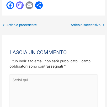
F
M
E
C
a
a
m
o
c
st
ai
n
←
Articolo precedente
Articolo successivo
→
e
o
l
di
b
d
vi
o
o
di
o
n
LASCIA UN COMMENTO
k
Il tuo indirizzo email non sarà pubblicato.
I campi
obbligatori sono contrassegnati
*
Scrivi
qui..