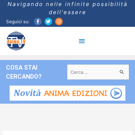
Navigando nelle infinite possibilità
dell'essere
Seguici su:
Menu
principale
COSA STAI
Ricerca
per:
CERCANDO?