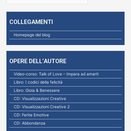
i
c
e
COLLEGAMENTI
r
c
Homepage del blog
a
p
e
OPERE DELL’AUTORE
r
:
Video-corso: Talk of Love – Impara ad amarti
Libro: I codici della felicità
Libro: Gioia & Benessere
CD: Visualizzazioni Creative
CD: Visualizzazioni Creative 2
CD: Ferite Emotive
CD: Abbondanza