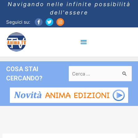
Navigando nelle infinite possibilità
dell'essere
Seguici su:
Menu
principale
COSA STAI
Ricerca
per:
CERCANDO?