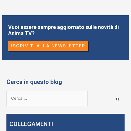
Vuoi essere sempre aggiornato sulle novità di
Anima TV?
ISCRIVITI ALLA NEWSLETTER
Cerca in questo blog
R
i
c
e
COLLEGAMENTI
r