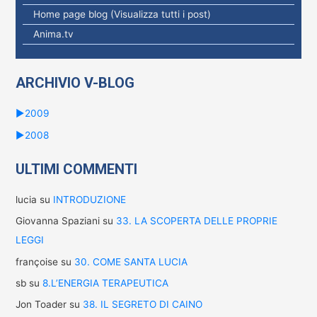
c
Home page blog (Visualizza tutti i post)
a
Anima.tv
p
e
ARCHIVIO V-BLOG
r
:
►
2009
►
2008
ULTIMI COMMENTI
lucia
su
INTRODUZIONE
Giovanna Spaziani
su
33. LA SCOPERTA DELLE PROPRIE
LEGGI
françoise
su
30. COME SANTA LUCIA
sb
su
8.L’ENERGIA TERAPEUTICA
Jon Toader
su
38. IL SEGRETO DI CAINO