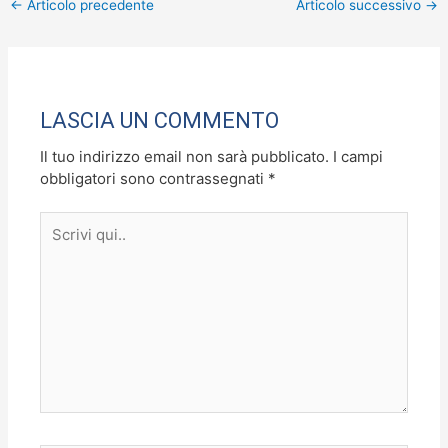
←
Articolo precedente
Articolo successivo
→
e
o
l
di
b
d
vi
o
o
di
o
n
LASCIA UN COMMENTO
k
Il tuo indirizzo email non sarà pubblicato.
I campi
obbligatori sono contrassegnati
*
Scrivi
qui..