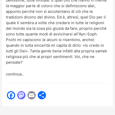
bellissime, tutte limitate. È quel Dio che hanno in mente
la maggior parte di coloro che si definiscono atei,
appunto perché non si accotentano di ciò che le
tradizioni dicono del divino. Ed è, altresì, quel Dio per il
quale ti sembra a volte che credere in tutte le religioni
del mondo sia la cosa più giusta da fare, proprio perché
sono tutte quante modi di avvicinarsi all’’Ayn-Soph.
Pochi mi capiscono (e alcuni si risentono, anche)
quando in tutta sincerità mi capita di dirlo: «Io credo in
tutti gli Dei». Tanta gente tiene infatti alla propria samek
religiosa più che ai propri sentimenti. Voi, che ne
pensate?
continua..
F
M
E
C
a
a
m
o
c
st
ai
n