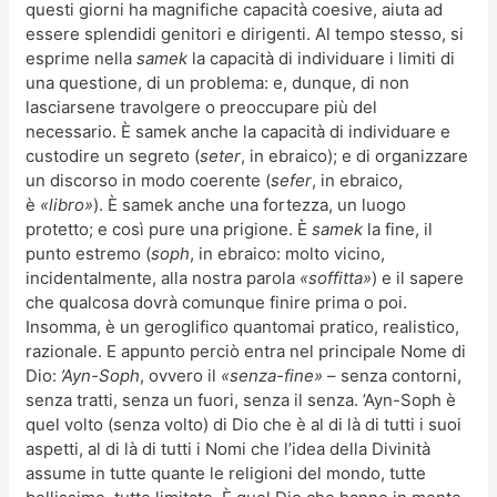
questi giorni ha magnifiche capacità coesive, aiuta ad
essere splendidi genitori e dirigenti. Al tempo stesso, si
esprime nella
samek
la capacità di individuare i limiti di
una questione, di un problema: e, dunque, di non
lasciarsene travolgere o preoccupare più del
necessario. È samek anche la capacità di individuare e
custodire un segreto (
seter
, in ebraico); e di organizzare
un discorso in modo coerente (
sefer
, in ebraico,
è
«libro»
). È samek anche una fortezza, un luogo
protetto; e così pure una prigione. È
samek
la fine, il
punto estremo (
soph
, in ebraico: molto vicino,
incidentalmente, alla nostra parola
«soffitta»
) e il sapere
che qualcosa dovrà comunque finire prima o poi.
Insomma, è un geroglifico quantomai pratico, realistico,
razionale. E appunto perciò entra nel principale Nome di
Dio:
’Ayn-Soph
, ovvero il
«senza-fine»
– senza contorni,
senza tratti, senza un fuori, senza il senza. ’Ayn-Soph è
quel volto (senza volto) di Dio che è al di là di tutti i suoi
aspetti, al di là di tutti i Nomi che l’idea della Divinità
assume in tutte quante le religioni del mondo, tutte