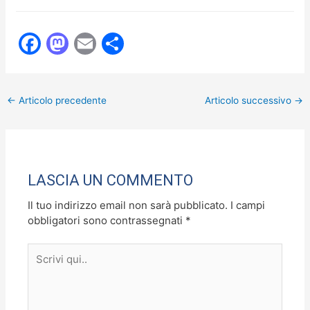
F
M
E
C
a
a
m
o
c
st
ai
n
←
Articolo precedente
Articolo successivo
→
e
o
l
di
b
d
vi
o
o
di
o
n
LASCIA UN COMMENTO
k
Il tuo indirizzo email non sarà pubblicato.
I campi
obbligatori sono contrassegnati
*
Scrivi
qui..