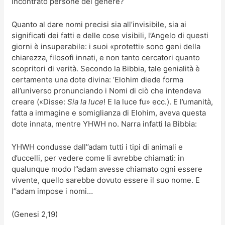
incontrato persone del genere?
Quanto al dare nomi precisi sia all’invisibile, sia ai
significati dei fatti e delle cose visibili, l’Angelo di questi
giorni è insuperabile: i suoi «protetti» sono geni della
chiarezza, filosofi innati, e non tanto cercatori quanto
scopritori di verità. Secondo la Bibbia, tale genialità è
certamente una dote divina: ’Elohim diede forma
all’universo pronunciando i Nomi di ciò che intendeva
creare («Disse:
Sia la luce
! E la luce fu» ecc.). E l’umanità,
fatta a immagine e somiglianza di Elohim, aveva questa
dote innata, mentre YHWH no. Narra infatti la Bibbia:
YHWH condusse dall’’adam tutti i tipi di animali e
d’uccelli, per vedere come li avrebbe chiamati: in
qualunque modo l’’adam avesse chiamato ogni essere
vivente, quello sarebbe dovuto essere il suo nome. E
l’’adam impose i nomi…
(Genesi 2,19)