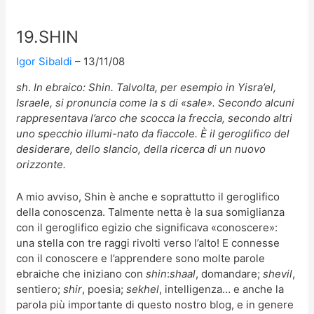
19.SHIN
Igor Sibaldi
13/11/08
sh
.
In ebraico:
Shin
. Talvolta, per esempio in
Yisra’el
,
Israele, si pronuncia come la s di «sale». Secondo alcuni
rappresentava l’arco che scocca la freccia, secondo altri
uno specchio illumi-nato da fiaccole. È il geroglifico del
desiderare, dello slancio, della ricerca di un nuovo
orizzonte.
A mio avviso, Shin è anche e soprattutto il geroglifico
della conoscenza. Talmente netta è la sua somiglianza
con il geroglifico egizio che significava «conoscere»:
una stella con tre raggi rivolti verso l’alto! E connesse
con il conoscere e l’apprendere sono molte parole
ebraiche che iniziano con
shin
:
shaal
, domandare;
shevil
,
sentiero;
shir
, poesia;
sekhel
, intelligenza… e anche la
parola più importante di questo nostro blog, e in genere