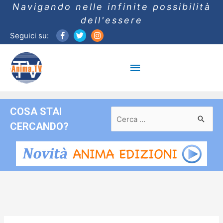
Navigando nelle infinite possibilità
dell'essere
Seguici su:
Menu
principale
COSA STAI
Ricerca
per:
CERCANDO?