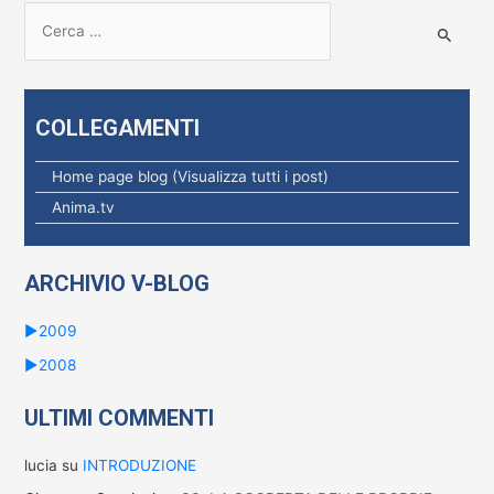
R
i
c
e
COLLEGAMENTI
r
c
Home page blog (Visualizza tutti i post)
a
Anima.tv
p
e
ARCHIVIO V-BLOG
r
:
►
2009
►
2008
ULTIMI COMMENTI
lucia
su
INTRODUZIONE