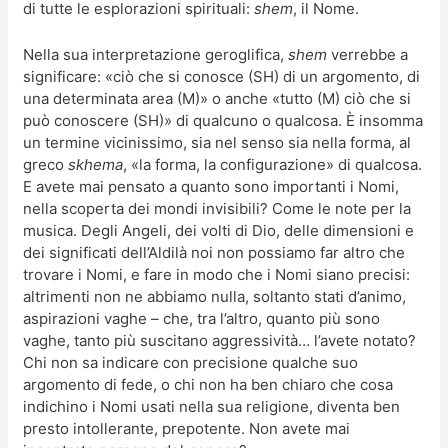
di tutte le esplorazioni spirituali:
shem
, il Nome.
Nella sua interpretazione geroglifica,
shem
verrebbe a
significare: «ciò che si conosce (SH) di un argomento, di
una determinata area (M)» o anche «tutto (M) ciò che si
può conoscere (SH)» di qualcuno o qualcosa. È insomma
un termine vicinissimo, sia nel senso sia nella forma, al
greco
skhema
, «la forma, la configurazione» di qualcosa.
E avete mai pensato a quanto sono importanti i Nomi,
nella scoperta dei mondi invisibili? Come le note per la
musica. Degli Angeli, dei volti di Dio, delle dimensioni e
dei significati dell’Aldilà noi non possiamo far altro che
trovare i Nomi, e fare in modo che i Nomi siano precisi:
altrimenti non ne abbiamo nulla, soltanto stati d’animo,
aspirazioni vaghe – che, tra l’altro, quanto più sono
vaghe, tanto più suscitano aggressività… l’avete notato?
Chi non sa indicare con precisione qualche suo
argomento di fede, o chi non ha ben chiaro che cosa
indichino i Nomi usati nella sua religione, diventa ben
presto intollerante, prepotente. Non avete mai