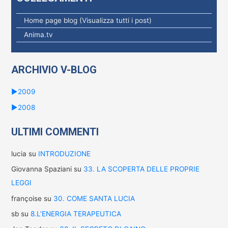
r
c
Home page blog (Visualizza tutti i post)
a
Anima.tv
p
e
ARCHIVIO V-BLOG
r
:
►
2009
►
2008
ULTIMI COMMENTI
lucia
su
INTRODUZIONE
Giovanna Spaziani
su
33. LA SCOPERTA DELLE PROPRIE
LEGGI
françoise
su
30. COME SANTA LUCIA
sb
su
8.L’ENERGIA TERAPEUTICA