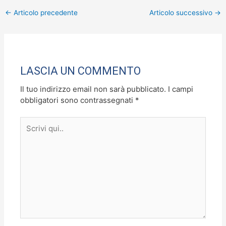
c
st
ai
n
←
Articolo precedente
Articolo successivo
→
e
o
l
di
b
d
vi
o
o
di
o
n
LASCIA UN COMMENTO
k
Il tuo indirizzo email non sarà pubblicato.
I campi
obbligatori sono contrassegnati
*
Scrivi
qui..