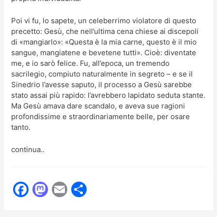
Poi vi fu, lo sapete, un celeberrimo violatore di questo
precetto: Gesù, che nell’ultima cena chiese ai discepoli
di «mangiarlo»: «Questa è la mia carne, questo è il mio
sangue, mangiatene e bevetene tutti». Cioè: diventate
me, e io sarò felice. Fu, all’epoca, un tremendo
sacrilegio, compiuto naturalmente in segreto – e se il
Sinedrio l’avesse saputo, il processo a Gesù sarebbe
stato assai più rapido: l’avrebbero lapidato seduta stante.
Ma Gesù amava dare scandalo, e aveva sue ragioni
profondissime e straordinariamente belle, per osare
tanto.
continua..
F
M
E
C
a
a
m
o