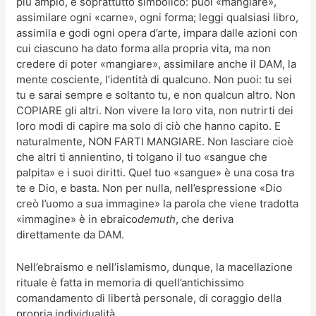
più ampio, e soprattutto simbolico: puoi «mangiare»,
assimilare ogni «carne», ogni forma; leggi qualsiasi libro,
assimila e godi ogni opera d’arte, impara dalle azioni con
cui ciascuno ha dato forma alla propria vita, ma non
credere di poter «mangiare», assimilare anche il DAM, la
mente cosciente, l’identità di qualcuno. Non puoi: tu sei
tu e sarai sempre e soltanto tu, e non qualcun altro. Non
COPIARE gli altri. Non vivere la loro vita, non nutrirti dei
loro modi di capire ma solo di ciò che hanno capito. E
naturalmente, NON FARTI MANGIARE. Non lasciare cioè
che altri ti annientino, ti tolgano il tuo «sangue che
palpita» e i suoi diritti. Quel tuo «sangue» è una cosa tra
te e Dio, e basta. Non per nulla, nell’espressione «Dio
creò l’uomo a sua immagine» la parola che viene tradotta
«immagine» è in ebraico
demuth
, che deriva
direttamente da DAM.
Nell’ebraismo e nell’islamismo, dunque, la macellazione
rituale è fatta in memoria di quell’antichissimo
comandamento di libertà personale, di coraggio della
propria individualità.