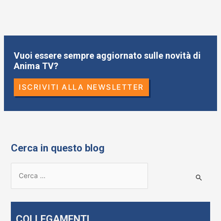
Vuoi essere sempre aggiornato sulle novità di
Anima TV?
ISCRIVITI ALLA NEWSLETTER
Cerca in questo blog
R
i
c
e
COLLEGAMENTI