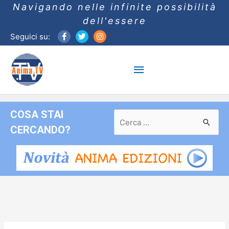
Navigando nelle infinite possibilità
dell'essere
Seguici su:
Menu
principale
COSA STAI
Ricerca
per:
CERCANDO?