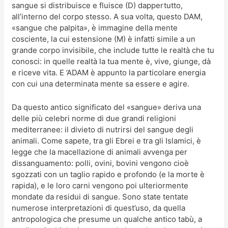
sangue si distribuisce e fluisce (D) dappertutto,
all’interno del corpo stesso. A sua volta, questo DAM,
«sangue che palpita», è immagine della mente
cosciente, la cui estensione (M) è infatti simile a un
grande corpo invisibile, che include tutte le realtà che tu
conosci: in quelle realtà la tua mente è, vive, giunge, dà
e riceve vita. E ’ADAM è appunto la particolare energia
con cui una determinata mente sa essere e agire.
Da questo antico significato del «sangue» deriva una
delle più celebri norme di due grandi religioni
mediterranee: il divieto di nutrirsi del sangue degli
animali. Come sapete, tra gli Ebrei e tra gli Islamici, è
legge che la macellazione di animali avvenga per
dissanguamento: polli, ovini, bovini vengono cioè
sgozzati con un taglio rapido e profondo (e la morte è
rapida), e le loro carni vengono poi ulteriormente
mondate da residui di sangue. Sono state tentate
numerose interpretazioni di quest’uso, da quella
antropologica che presume un qualche antico tabù, a