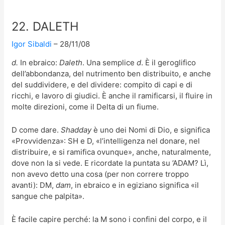
22. DALETH
Igor Sibaldi
28/11/08
d.
In ebraico:
Daleth
. Una semplice
d
. È il geroglifico
dell’abbondanza, del nutrimento ben distribuito, e anche
del suddividere, e del dividere: compito di capi e di
ricchi, e lavoro di giudici. È anche il ramificarsi, il fluire in
molte direzioni, come il Delta di un fiume.
D come dare.
Shadday
è uno dei Nomi di Dio, e significa
«Provvidenza»: SH e D, «l’intelligenza nel donare, nel
distribuire, e si ramifica ovunque», anche, naturalmente,
dove non la si vede. E ricordate la puntata su ’ADAM? Lì,
non avevo detto una cosa (per non correre troppo
avanti): DM,
dam
, in ebraico e in egiziano significa «il
sangue che palpita».
È facile capire perché: la M sono i confini del corpo, e il