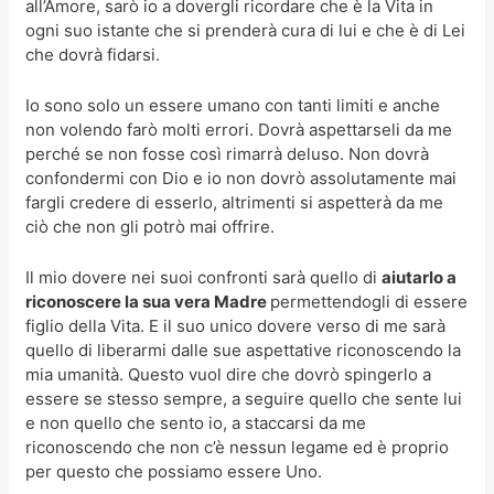
all’Amore, sarò io a dovergli ricordare che è la Vita in
ogni suo istante che si prenderà cura di lui e che è di Lei
che dovrà fidarsi.
Io sono solo un essere umano con tanti limiti e anche
non volendo farò molti errori. Dovrà aspettarseli da me
perché se non fosse così rimarrà deluso. Non dovrà
confondermi con Dio e io non dovrò assolutamente mai
fargli credere di esserlo, altrimenti si aspetterà da me
ciò che non gli potrò mai offrire.
Il mio dovere nei suoi confronti sarà quello di
aiutarlo a
riconoscere la sua vera Madre
permettendogli di essere
figlio della Vita. E il suo unico dovere verso di me sarà
quello di liberarmi dalle sue aspettative riconoscendo la
mia umanità. Questo vuol dire che dovrò spingerlo a
essere se stesso sempre, a seguire quello che sente lui
e non quello che sento io, a staccarsi da me
riconoscendo che non c’è nessun legame ed è proprio
per questo che possiamo essere Uno.