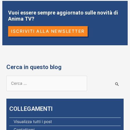
Vuoi essere sempre aggiornato sulle novità di
Anima TV?
ISCRIVITI ALLA NEWSLETTER
Cerca in questo blog
R
i
c
e
COLLEGAMENTI
r
c
Visualizza tutti i post
a
Contattami