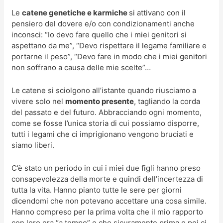
Le
catene genetiche e karmiche
si attivano con il
pensiero del dovere e/o con condizionamenti anche
inconsci: “Io devo fare quello che i miei genitori si
aspettano da me”, “Devo rispettare il legame familiare e
portarne il peso”, “Devo fare in modo che i miei genitori
non soffrano a causa delle mie scelte”…
Le catene si sciolgono all’istante quando riusciamo a
vivere solo nel
momento presente
, tagliando la corda
del passato e del futuro. Abbracciando ogni momento,
come se fosse l’unica storia di cui possiamo disporre,
tutti i legami che ci imprigionano vengono bruciati e
siamo liberi.
C’è stato un periodo in cui i miei due figli hanno preso
consapevolezza della morte e quindi dell’incertezza di
tutta la vita. Hanno pianto tutte le sere per giorni
dicendomi che non potevano accettare una cosa simile.
Hanno compreso per la prima volta che il mio rapporto
con loro era “a tempo” e che sicuramente prima o poi ci