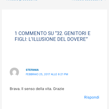
e
o
l
di
b
d
vi
o
o
di
o
n
k
1 COMMENTO SU “32. GENITORI E
FIGLI: L’ILLUSIONE DEL DOVERE”
STEFANIA
FEBBRAIO 25, 2017 ALLE 6:21 PM
Brava. Il senso della vita. Grazie
Rispondi