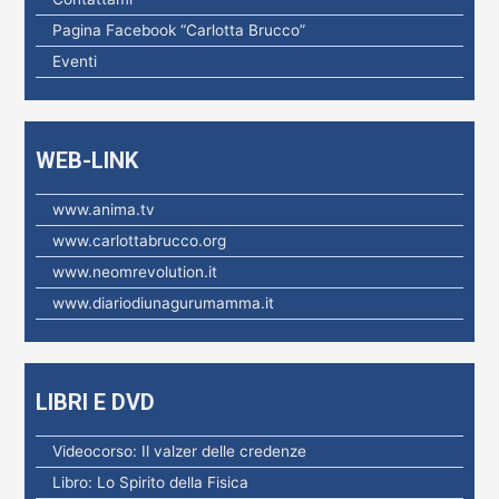
p
Pagina Facebook “Carlotta Brucco”
e
Eventi
r
:
WEB-LINK
www.anima.tv
www.carlottabrucco.org
www.neomrevolution.it
www.diariodiunagurumamma.it
LIBRI E DVD
Videocorso: Il valzer delle credenze
Libro: Lo Spirito della Fisica