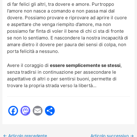
di far felici gli altri, tra dovere e amore. Purtroppo
l’amore non nasce a comando e non passa mai dal
dovere. Possiamo provare e riprovare ad aprire il cuore
e aspettare che venga riempito d’amore, ma non
possiamo far finta di voler il bene di chi ci sta di fronte
se non lo sentiamo. E nascondere la nostra incapacità di
amare dietro il dovere per paura dei sensi di colpa, non
porta felicità a nessuno.
Avere il coraggio di
essere semplicemente se stessi
,
senza tradirsi in continuazione per assecondare le
aspettative di altri o per sentirsi buoni, permette di
trovare la propria strada verso la libertà…
F
M
E
C
a
a
m
o
c
st
ai
n
←
Articolo precedente
Articolo successivo
→