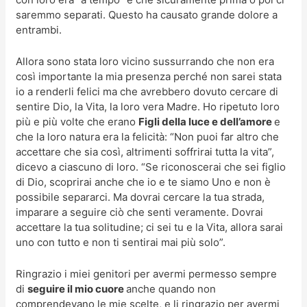
saremmo separati. Questo ha causato grande dolore a
entrambi.
Allora sono stata loro vicino sussurrando che non era
così importante la mia presenza perché non sarei stata
io a renderli felici ma che avrebbero dovuto cercare di
sentire Dio, la Vita, la loro vera Madre. Ho ripetuto loro
più e più volte che erano
Figli della luce e dell’amore
e
che la loro natura era la felicità: “Non puoi far altro che
accettare che sia così, altrimenti soffrirai tutta la vita”,
dicevo a ciascuno di loro. “Se riconoscerai che sei figlio
di Dio, scoprirai anche che io e te siamo Uno e non è
possibile separarci. Ma dovrai cercare la tua strada,
imparare a seguire ciò che senti veramente. Dovrai
accettare la tua solitudine; ci sei tu e la Vita, allora sarai
uno con tutto e non ti sentirai mai più solo”.
Ringrazio i miei genitori per avermi permesso sempre
di
seguire il mio cuore
anche quando non
comprendevano le mie scelte, e li ringrazio per avermi