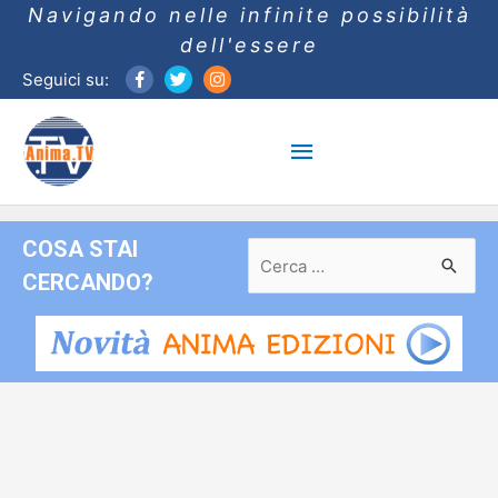
Navigando nelle infinite possibilità
dell'essere
Seguici su:
Menu
principale
COSA STAI
Ricerca
per:
CERCANDO?