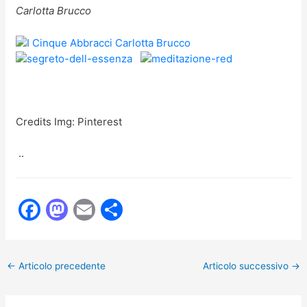
Carlotta Brucco
Credits Img: Pinterest
..
F
M
E
C
a
a
m
o
c
st
ai
n
←
Articolo precedente
Articolo successivo
→
e
o
l
di
b
d
vi