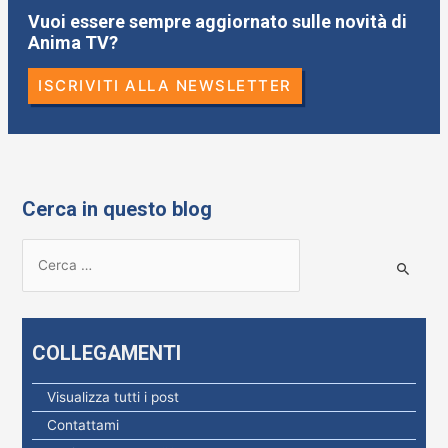
Vuoi essere sempre aggiornato sulle novità di
Anima TV?
ISCRIVITI ALLA NEWSLETTER
Cerca in questo blog
R
i
c
e
COLLEGAMENTI
r
c
Visualizza tutti i post
a
Contattami
p