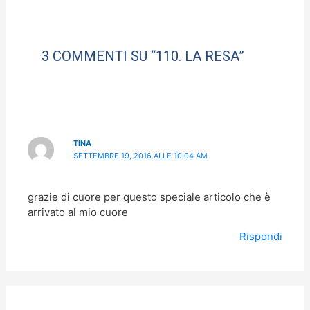
o
o
di
o
n
k
3 COMMENTI SU “110. LA RESA”
TINA
SETTEMBRE 19, 2016 ALLE 10:04 AM
grazie di cuore per questo speciale articolo che è
arrivato al mio cuore
Rispondi