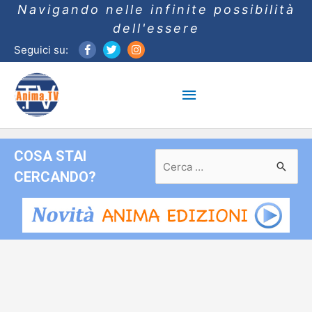
Navigando nelle infinite possibilità
dell'essere
Seguici su:
Menu
principale
COSA STAI
Ricerca
per:
CERCANDO?