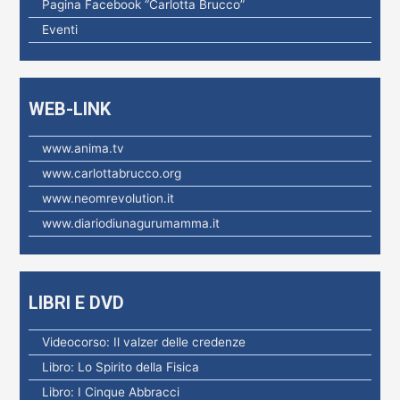
Pagina Facebook “Carlotta Brucco”
e
Eventi
r
:
WEB-LINK
www.anima.tv
www.carlottabrucco.org
www.neomrevolution.it
www.diariodiunagurumamma.it
LIBRI E DVD
Videocorso: Il valzer delle credenze
Libro: Lo Spirito della Fisica
Libro: I Cinque Abbracci