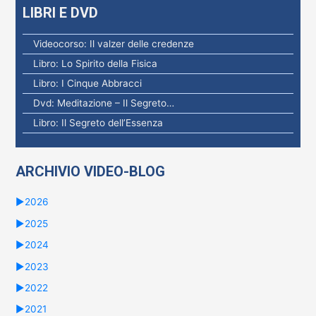
LIBRI E DVD
Videocorso: Il valzer delle credenze
Libro: Lo Spirito della Fisica
Libro: I Cinque Abbracci
Dvd: Meditazione – Il Segreto…
Libro: Il Segreto dell’Essenza
ARCHIVIO VIDEO-BLOG
►
2026
►
2025
►
2024
►
2023
►
2022
►
2021