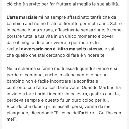
ciò che è servito per far fruttare al meglio le sue abilità.
L’arte marziale
mi ha sempre affascinato tant’è che da
bambina anch’io ho tirato di fioretto per molti anni. Salire
in pedana è una strana, affascinante sensazione; è come
portare tutta la tua vita in un unico momento e dover
dare il meglio di te per vivere o per morire. In
realtà
l’avversario non è l’altro ma sei tu stesso
, e sai
che quello che stai cercando di fare è vincere te.
Nella scherma si fanno molti assalti quindi si vince e si
perde di continuo, anche in allenamento, e per un
bambino non è facile incontrare la sconfitta e il
confronto con l’altro così tante volte. Quando Martino ha
iniziato a fare i primi incontri in palestra, quattro anni fa,
perdeva sempre e questo fu un duro colpo per lui.
Ricordo che dopo i primi assalti persi, venne da me
piangendo, dicendomi: “E’ colpa dell’arbitro… Ce l’ha con
me!”.