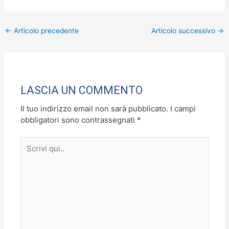
a
a
m
o
c
st
ai
n
←
Articolo precedente
Articolo successivo
→
e
o
l
di
b
d
vi
o
o
di
o
n
LASCIA UN COMMENTO
k
Il tuo indirizzo email non sarà pubblicato.
I campi
obbligatori sono contrassegnati
*
Scrivi
qui..