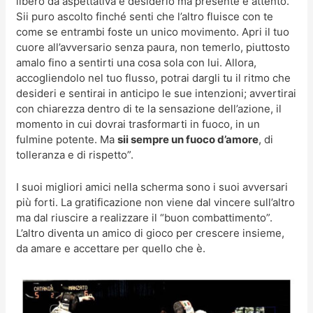
libero da aspettativa e desiderio ma presente e attento.
Sii puro ascolto finché senti che l’altro fluisce con te
come se entrambi foste un unico movimento. Apri il tuo
cuore all’avversario senza paura, non temerlo, piuttosto
amalo fino a sentirti una cosa sola con lui. Allora,
accogliendolo nel tuo flusso, potrai dargli tu il ritmo che
desideri e sentirai in anticipo le sue intenzioni; avvertirai
con chiarezza dentro di te la sensazione dell’azione, il
momento in cui dovrai trasformarti in fuoco, in un
fulmine potente. Ma
sii sempre un fuoco d’amore
, di
tolleranza e di rispetto”.
I suoi migliori amici nella scherma sono i suoi avversari
più forti. La gratificazione non viene dal vincere sull’altro
ma dal riuscire a realizzare il “buon combattimento”.
L’altro diventa un amico di gioco per crescere insieme,
da amare e accettare per quello che è.