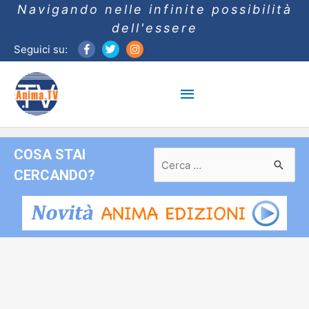
Navigando nelle infinite possibilità
dell'essere
Seguici su:
Menu
principale
COSA STAI
Ricerca
per:
CERCANDO?