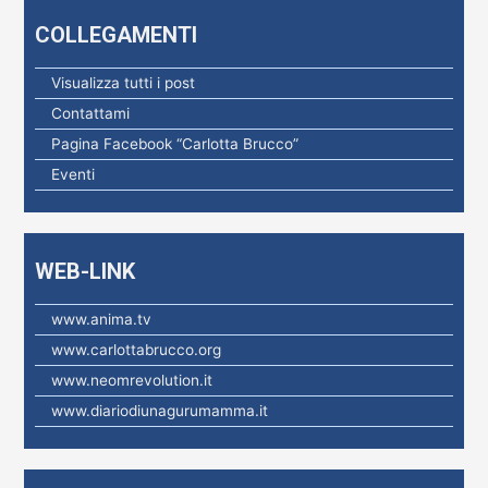
e
COLLEGAMENTI
r
c
Visualizza tutti i post
a
Contattami
p
Pagina Facebook “Carlotta Brucco”
e
Eventi
r
:
WEB-LINK
www.anima.tv
www.carlottabrucco.org
www.neomrevolution.it
www.diariodiunagurumamma.it