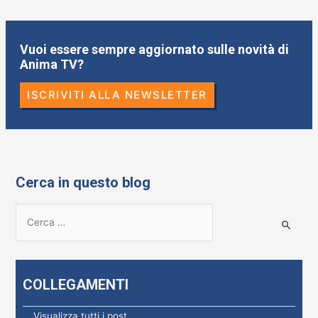
Vuoi essere sempre aggiornato sulle novità di
Anima TV?
ISCRIVITI ALLA NEWSLETTER
Cerca in questo blog
R
i
c
e
COLLEGAMENTI
r
c
Visualizza tutti i post