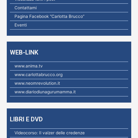
a
Contattami
p
Pagina Facebook “Carlotta Brucco”
e
Eventi
r
:
WEB-LINK
www.anima.tv
www.carlottabrucco.org
www.neomrevolution.it
www.diariodiunagurumamma.it
LIBRI E DVD
Videocorso: Il valzer delle credenze