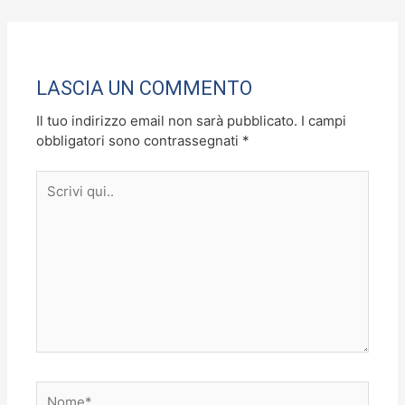
b
d
vi
o
o
di
o
n
LASCIA UN COMMENTO
k
Il tuo indirizzo email non sarà pubblicato.
I campi
obbligatori sono contrassegnati
*
Scrivi
qui..
Nome*