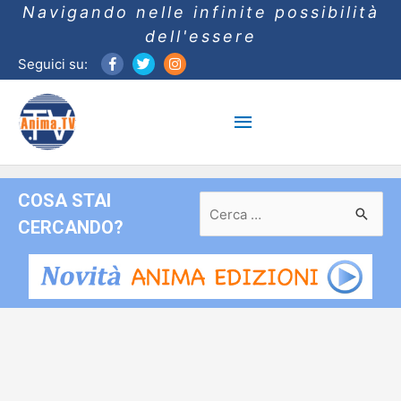
Navigando nelle infinite possibilità
dell'essere
Seguici su:
Menu
principale
COSA STAI
Ricerca
per:
CERCANDO?