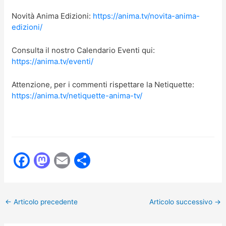
Novità Anima Edizioni:
https://anima.tv/novita-anima-
edizioni/
Consulta il nostro Calendario Eventi qui:
https://anima.tv/eventi/
Attenzione, per i commenti rispettare la Netiquette:
https://anima.tv/netiquette-anima-tv/
F
M
E
C
a
a
m
o
c
st
ai
n
←
Articolo precedente
Articolo successivo
→
e
o
l
di
b
d
vi