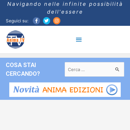
Navigando nelle infinite possibilità
dell'essere
Seguici su:
Menu
principale
COSA STAI
Ricerca
per:
CERCANDO?