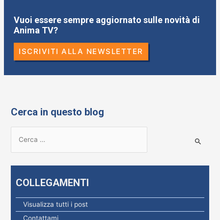
Vuoi essere sempre aggiornato sulle novità di
Anima TV?
ISCRIVITI ALLA NEWSLETTER
Cerca in questo blog
R
i
c
e
COLLEGAMENTI
r
c
Visualizza tutti i post
a
Contattami