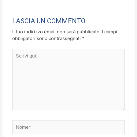
o
o
di
o
n
LASCIA UN COMMENTO
k
Il tuo indirizzo email non sarà pubblicato.
I campi
obbligatori sono contrassegnati
*
Scrivi
qui..
Nome*