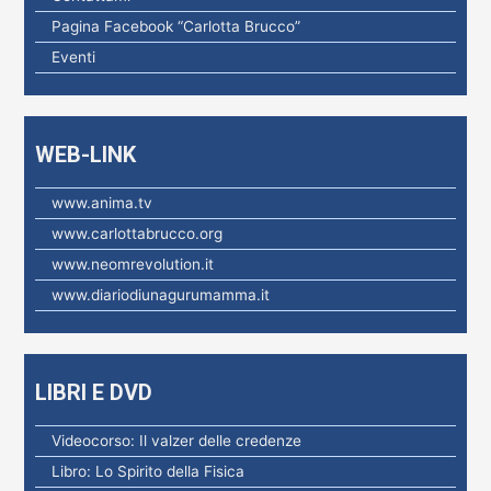
p
Pagina Facebook “Carlotta Brucco”
e
Eventi
r
:
WEB-LINK
www.anima.tv
www.carlottabrucco.org
www.neomrevolution.it
www.diariodiunagurumamma.it
LIBRI E DVD
Videocorso: Il valzer delle credenze
Libro: Lo Spirito della Fisica