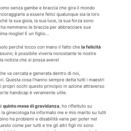
’uomo senza gambe e braccia che gira il mondo
ncoraggiarle a essere felici qualunque sia la loro
ché la sua gioia, la sua luce, la sua forza sono
n ha nemmeno le braccia per abbracciare sua
ima moglie! E un figlio…
olo perché tocco con mano il fatto che
la felicità
essuno; è possibile viverla nonostante le nostre
lla notizia che si possa avere!
 che va cercata e generata dentro di noi,
. Questa cosa l’hanno sempre detta tutti i maestri
i propri occhi questo principio in azione attraverso
forte handicap è veramente utile.
al
quinto mese di gravidanza
, ho riflettuto su
a la ginecologa ha informato me e mio marito su tutti
bino ha problemi e disabilità varie per poter nel
sto come per tutti e tre gli altri figli mi sono