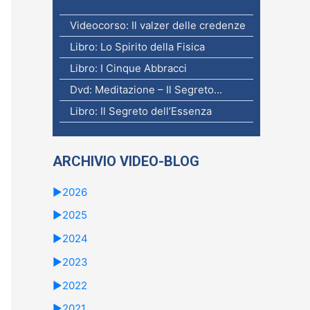
Videocorso: Il valzer delle credenze
Libro: Lo Spirito della Fisica
Libro: I Cinque Abbracci
Dvd: Meditazione – Il Segreto…
Libro: Il Segreto dell’Essenza
ARCHIVIO VIDEO-BLOG
►
2026
►
2025
►
2024
►
2023
►
2022
►
2021