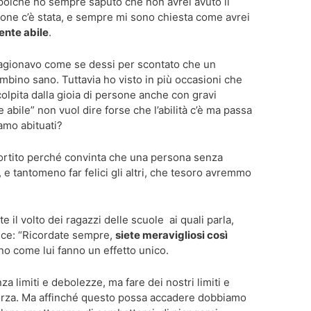
, poiché ho sempre saputo che non avrei avuto il
ione c’è stata, e sempre mi sono chiesta come avrei
nte abile
.
agionavo come se dessi per scontato che un
ambino sano. Tuttavia ho visto in più occasioni che
olpita dalla gioia di persone anche con gravi
 abile” non vuol dire forse che l’abilità c’è ma passa
iamo abituati?
ortito perché convinta che una persona senza
e tantomeno far felici gli altri, che tesoro avremmo
 il volto dei ragazzi delle scuole ai quali parla,
ice: “Ricordate sempre,
siete meravigliosi così
no come lui fanno un effetto unico.
a limiti e debolezze, ma fare dei nostri limiti e
 forza. Ma affinché questo possa accadere dobbiamo