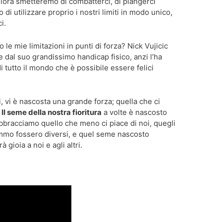
llora smetteremo di combatterci, di piangerci
di utilizzare proprio i nostri limiti in modo unico,
i.
e mie limitazioni in punti di forza? Nick Vujicic
re dal suo grandissimo handicap fisico, anzi l’ha
i tutto il mondo che è possibile essere felici
i, vi è nascosta una grande forza; quella che ci
.
Il seme della nostra fioritura
a volte è nascosto
bracciamo quello che meno ci piace di noi, quegli
emmo fossero diversi, e quel seme nascosto
 gioia a noi e agli altri.