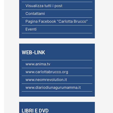
c
Visualizza tutti i post
a
Contattami
p
Pagina Facebook “Carlotta Brucco”
e
Eventi
r
:
WEB-LINK
www.anima.tv
www.carlottabrucco.org
www.neomrevolution.it
www.diariodiunagurumamma.it
LIBRI E DVD