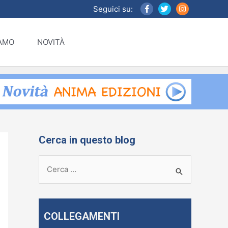
Seguici su:
IAMO
NOVITÀ
Cerca in questo blog
R
i
c
e
COLLEGAMENTI
r