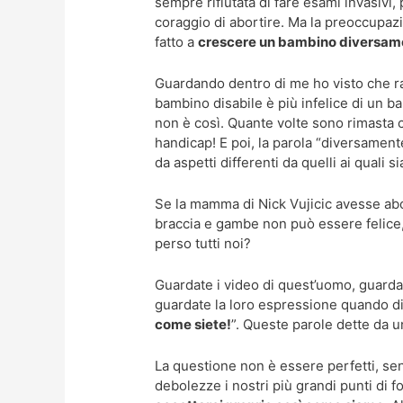
sempre rifiutata di fare esami invasivi
coraggio di abortire. Ma la preoccupaz
fatto a
crescere un bambino diversame
Guardando dentro di me ho visto che r
bambino disabile è più infelice di un b
non è così. Quante volte sono rimasta c
handicap! E poi, la parola “diversamente
da aspetti differenti da quelli ai quali s
Se la mamma di Nick Vujicic avesse ab
braccia e gambe non può essere felice, 
perso tutti noi?
Guardate i video di quest’uomo, guardate
guardate la loro espressione quando d
come siete!
”. Queste parole dette da u
La questione non è essere perfetti, senz
debolezze i nostri più grandi punti di