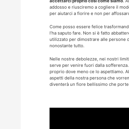
accettarci proprio così come siamo
. A
addosso e riusciremo a cogliere il modo 
per aiutarci a fiorire e non per affossarc
Come posso essere felice trasformando l
l’ha saputo fare. Non si è fatto abbatte
utilizzato per dimostrare alle persone d
nonostante tutto.
Nelle nostre debolezze, nei nostri limit
serve per venire fuori dalla sofferenza
proprio dove meno ce lo aspettiamo. Ab
aspetti della nostra persona che vorr
diventerà un fiore bellissimo che porterà