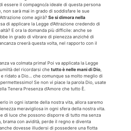
 di essere il compagno/a ideale di questa persona
le, non sarà mai in grado di soddisfare le sue
d’Attrazione come agirà?
Se si dimora nella
sa di applicare la Legge d’Attrazione credendo di
ealtà? E ora la domanda più difficile: anche se
ebbe in grado di vibrare di pienezza anziché di
ncanza creerà questa volta, nel rapporto con il
nza va colmata prima! Poi va applicata la Legge
 umiltà del ricordarsi che
tutto è nelle mani di Dio
,
’Io e ridato a Dio… che comunque sa molto meglio di
o permettessimo! Se non vi piace la parola Dio, usate
uella Tenera Presenza d’Amore che tutto È.
rlo in ogni istante della nostra vita, allora saremo
enezza meravigliosa in ogni sfera della nostra vita.
sse di luce che possono disporre di tutto ma senza
a, brama con avidità, perde il regno e diventa
 anche dovesse illudersi di possedere una flotta