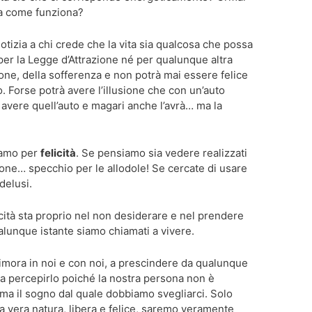
ma come funziona?
otizia a chi crede che la vita sia qualcosa che possa
 per la Legge d’Attrazione né per qualunque altra
one, della sofferenza e non potrà mai essere felice
 Forse potrà avere l’illusione che con un’auto
r avere quell’auto e magari anche l’avrà… ma la
iamo per
felicità
. Se pensiamo sia vedere realizzati
usione… specchio per le allodole! Se cercate di usare
delusi.
icità sta proprio nel non desiderare e nel prendere
lunque istante siamo chiamati a vivere.
imora in noi e con noi, a prescindere da qualunque
 a percepirlo poiché la nostra persona non è
 ma il sogno dal quale dobbiamo svegliarci. Solo
 vera natura, libera e felice, saremo veramente