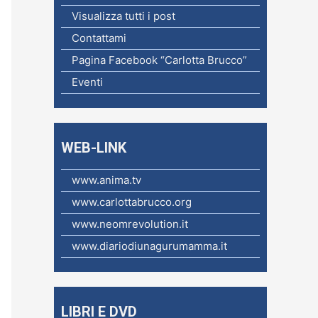
c
Visualizza tutti i post
a
Contattami
p
Pagina Facebook “Carlotta Brucco”
e
Eventi
r
:
WEB-LINK
www.anima.tv
www.carlottabrucco.org
www.neomrevolution.it
www.diariodiunagurumamma.it
LIBRI E DVD