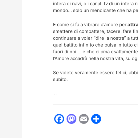
intera di navi, o i canali tv di un intera
mondo… solo un mendicante che ha perso
E come si fa a vibrare d’amore per
attr
smettere di combattere, tacere, fare fi
continuare a voler “dire la nostra” a tut
quel battito infinito che pulsa in tutto 
fuori di noi…. e che ci ama esattament
l’Amore accadrà nella nostra vita, su ogn
Se volete veramente essere felici, abbia
subito.
..
F
M
E
C
a
a
m
o