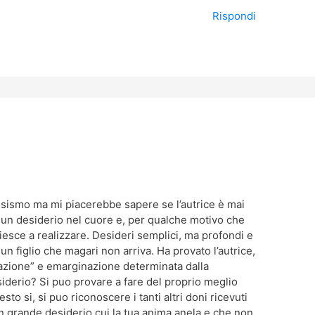
Rispondi
stisismo ma mi piacerebbe sapere se l’autrice è mai
a un desiderio nel cuore e, per qualche motivo che
iesce a realizzare. Desideri semplici, ma profondi e
n figlio che magari non arriva. Ha provato l’autrice,
nazione” e emarginazione determinata dalla
iderio? Si puo provare a fare del proprio meglio
sto si, si puo riconoscere i tanti altri doni ricevuti
un grande desiderio cui la tua anima anela e che non