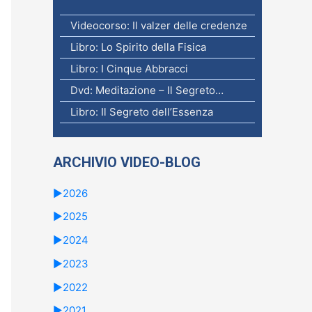
Videocorso: Il valzer delle credenze
Libro: Lo Spirito della Fisica
Libro: I Cinque Abbracci
Dvd: Meditazione – Il Segreto…
Libro: Il Segreto dell’Essenza
ARCHIVIO VIDEO-BLOG
►
2026
►
2025
►
2024
►
2023
►
2022
►
2021