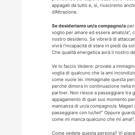
appagati da tutto e, sì, riusciremo anc
d’Attrazione.
Se desideriamo un/a compagno/a
per 
voglio per amare ed essere amato/a”, c
nostro desiderio. Se vibrerà di attacc
vivrà l’incapacità di stare in piedi da 
Che qualità energetica avrà il nostro d
Ve lo faccio Vedere: provate a immagin
voglia di qualcuno che la ami incondiz
come vuole lei. Immaginate questa pers
perché dimora in continuazione nella m
partner. Non riesce a passeggiare tra gl
appagamento di quel suo momento perc
mancanza di un/a compagno/a. Magari 
passeggiare con lui/lei!” Oppure guarda
come mi manca qualcuno che mi ama!”
Come vedete questa persona? Vi piace l