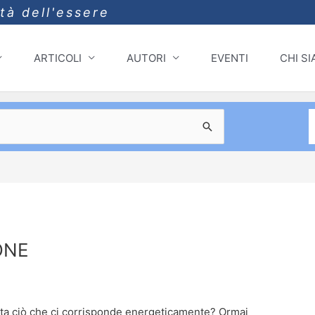
ità dell'essere
ARTICOLI
AUTORI
EVENTI
CHI S
ONE
vita ciò che ci corrisponde energeticamente? Ormai