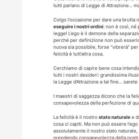
tutti parlano di Legge di Attrazione… 
Colgo l’occasione per dare una brutta n
eseguire i nostri ordini
: non è così, né
legge! L’ego è il demone della separazi
perché per definizione non può esserlo.
nuova sia possibile, forse “vibrerà” pe
felicità è tutt’altra cosa.
Cerchiamo di capire bene cosa intend
tutti i nostri desideri: grandissima ill
la Legge d’Attrazione a tal fine… sarete 
I maestri di saggezza dicono che la fel
consapevolezza della perfezione di qua
La felicità è il nostro
stato naturale
e d
cosa ci capiti. Ma non può essere l’ego
assolutamente il nostro stato naturale,
prendendo consapevolezza della nostra