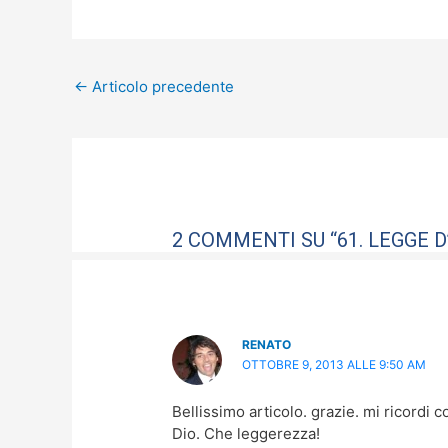
c
st
ai
n
e
o
l
di
b
d
vi
←
Articolo precedente
o
o
di
o
n
k
2 COMMENTI SU “61. LEGGE 
RENATO
OTTOBRE 9, 2013 ALLE 9:50 AM
Bellissimo articolo. grazie. mi ricordi c
Dio. Che leggerezza!