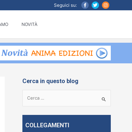
Seguici su:
IAMO
NOVITÀ
Cerca in questo blog
R
i
c
e
COLLEGAMENTI
r