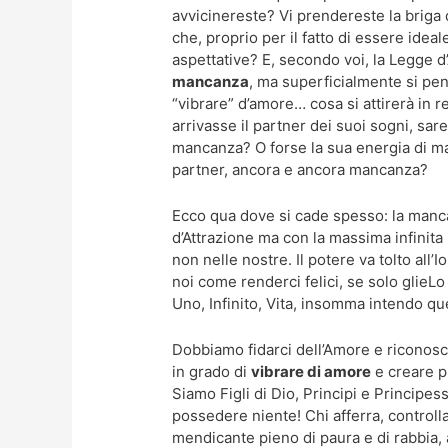
avvicinereste? Vi prendereste la briga
che, proprio per il fatto di essere idea
aspettative? E, secondo voi, la Legge 
mancanza
, ma superficialmente si pen
“vibrare” d’amore… cosa si attirerà in r
arrivasse il partner dei suoi sogni, sar
mancanza? O forse la sua energia di ma
partner, ancora e ancora mancanza?
Ecco qua dove si cade spesso: la manca
d’Attrazione ma con la massima infinita
non nelle nostre. Il potere va tolto all
noi come renderci felici, se solo glieL
Uno, Infinito, Vita, insomma intendo q
Dobbiamo fidarci dell’Amore e riconosce
in grado di
vibrare di amore
e creare pi
Siamo Figli di Dio, Principi e Principe
possedere niente! Chi afferra, controll
mendicante pieno di paura e di rabbia,