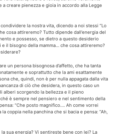
he a creare pienezza e gioia in accordo alla Legge
condividere la nostra vita, dicendo a noi stessi “Lo
he cosa attireremo? Tutto dipende dall’energia del
amento e possesso, se dietro a questo desiderio
soli e il bisogno della mamma… che cosa attireremo?
esiderare?
are un persona bisognosa d’affetto, che ha tanta
ionatamente e soprattutto che la ami esattamente
ona che, quindi, non è per nulla appagata dalla vita
ancanza di ciò che desidera, in questo caso un
i alberi scorgendo la bellezza e il pieno
hé è sempre nel pensiero e nel sentimento della
pensa: “Che posto magnifico…. Ah come vorrei
 la coppia nella panchina che si bacia e pensa: “Ah,
.
a sua energia? Vi sentireste bene con lei? La