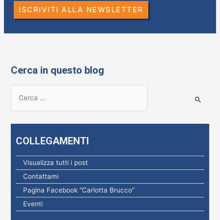
ISCRIVITI ALLA NEWSLETTER
Cerca in questo blog
R
i
c
e
COLLEGAMENTI
r
c
Visualizza tutti i post
a
Contattami
p
Pagina Facebook “Carlotta Brucco”
e
Eventi
r