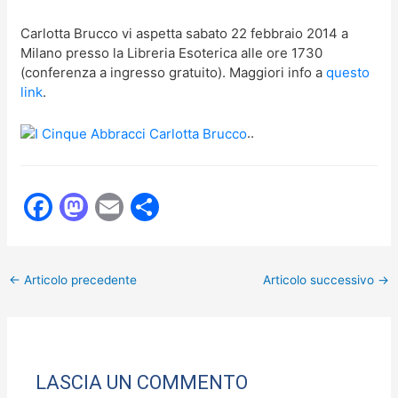
Carlotta Brucco vi aspetta sabato 22 febbraio 2014 a
Milano presso la Libreria Esoterica alle ore 1730
(conferenza a ingresso gratuito). Maggiori info a
questo
link
.
..
F
M
E
C
a
a
m
o
c
st
ai
n
←
Articolo precedente
Articolo successivo
→
e
o
l
di
b
d
vi
o
o
di
o
n
LASCIA UN COMMENTO