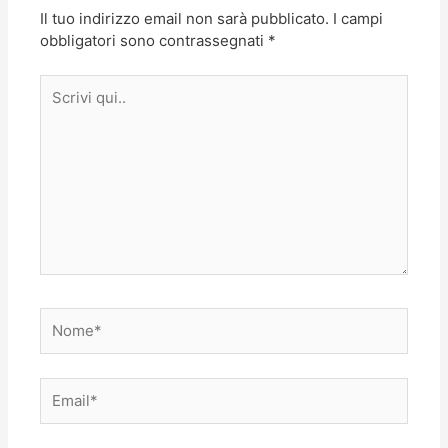
k
Il tuo indirizzo email non sarà pubblicato.
I campi
obbligatori sono contrassegnati
*
Scrivi
qui..
Nome*
Email*