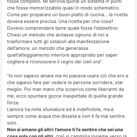
fosse completo. Mi serviva quindi un sistema in punti
che fosse memorizzabile quasi in modo schematico.
Come per preparare un buon piatto di cucina… la ricetta
doveva essere precisa. Una ricetta per che cosa?
Dovevo comprendere bene quale fosse l’obbiettivo.
Chiesi un metodo che aiutasse ognuno di noi a
trasformare tutti gli ostacoli alla manifestazione
dell’amore; un metodo che generasse
quell’atteggiamento interiore appropriato per saper
cogliere e riconoscere il regno dei cieli ora”.
“Io non sapevo amare ma mi piaceva usare ciò che ero e
che sapevo fare per vedere le persone sorridere, star
meglio. Poi man mano che scoprivo come liberarmi da
me, ecco spuntare gocce inaspettate di quella grande
forza.
L’amore ha mille sfumature ed è indefinibile, ma è
sempre come acqua che disseta e non ti fa mai sentire
solo.
Non si amano gli altri: l’amore ti fa sentire che sei una
cosa sola con gli altri
, così si cammina insieme verso la