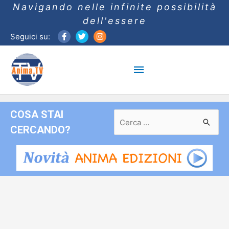
Navigando nelle infinite possibilità
dell'essere
Seguici su:
Menu
principale
COSA STAI
Ricerca
per:
CERCANDO?