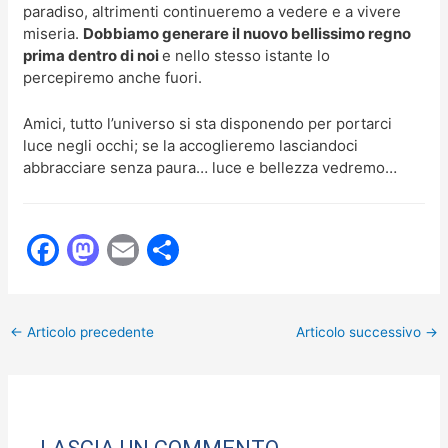
paradiso, altrimenti continueremo a vedere e a vivere
miseria.
Dobbiamo generare il nuovo bellissimo regno
prima dentro di noi
e nello stesso istante lo
percepiremo anche fuori.
Amici, tutto l’universo si sta disponendo per portarci
luce negli occhi; se la accoglieremo lasciandoci
abbracciare senza paura… luce e bellezza vedremo…
F
M
E
C
a
a
m
o
c
st
ai
n
←
Articolo precedente
Articolo successivo
→
e
o
l
di
b
d
vi
o
o
di
o
n