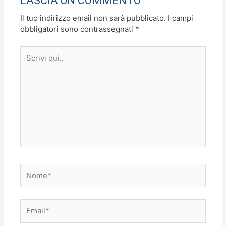
LASCIA UN COMMENTO
k
Il tuo indirizzo email non sarà pubblicato.
I campi
obbligatori sono contrassegnati
*
Scrivi
qui..
Nome*
Email*