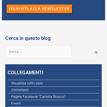
ISCRIVITI ALLA NEWSLETTER
Cerca in questo blog
R
i
c
e
COLLEGAMENTI
r
c
Visualizza tutti i post
a
Contattami
p
Pagina Facebook “Carlotta Brucco”
e
Eventi
r