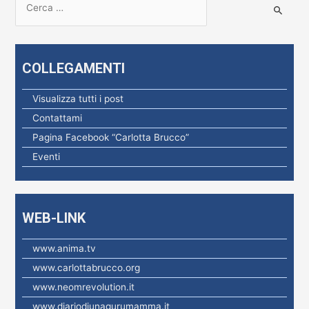
i
c
e
COLLEGAMENTI
r
c
Visualizza tutti i post
a
Contattami
p
Pagina Facebook “Carlotta Brucco”
e
Eventi
r
:
WEB-LINK
www.anima.tv
www.carlottabrucco.org
www.neomrevolution.it
www.diariodiunagurumamma.it