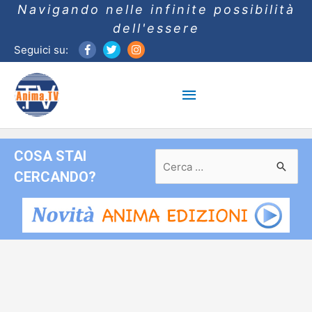
Navigando nelle infinite possibilità
dell'essere
Seguici su:
Menu
principale
COSA STAI
Ricerca
per:
CERCANDO?