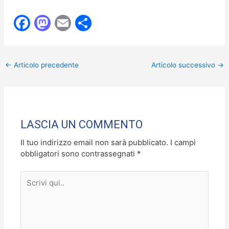
F
M
E
C
a
a
m
o
c
st
ai
n
←
Articolo precedente
Articolo successivo
→
e
o
l
di
b
d
vi
o
o
di
o
n
LASCIA UN COMMENTO
k
Il tuo indirizzo email non sarà pubblicato.
I campi
obbligatori sono contrassegnati
*
Scrivi
qui..