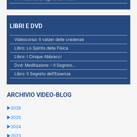
LIBRI E DVD
Videocorso: Il valzer delle credenze
Libro: Lo Spirito della Fisica
Libro: I Cinque Abbracci
Dvd: Meditazione – Il Segreto…
Libro: Il Segreto dell’Essenza
ARCHIVIO VIDEO-BLOG
►
2026
►
2025
►
2024
►
2023