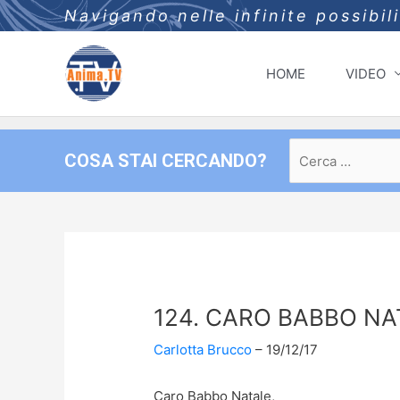
Navigando nelle infinite possibil
HOME
VIDEO
Ricerca
COSA STAI CERCANDO?
per:
124. CARO BABBO NA
Carlotta Brucco
19/12/17
Caro Babbo Natale,