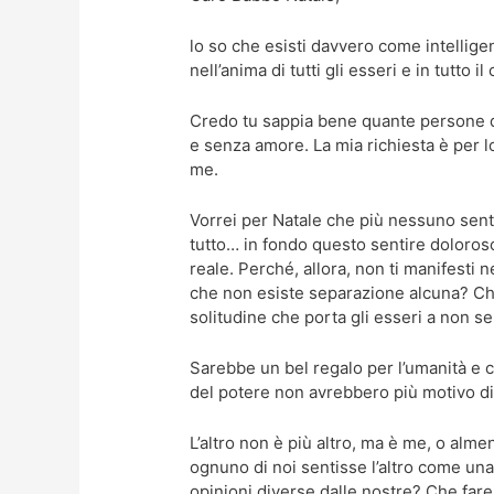
lo so che esisti davvero come intellige
nell’anima di tutti gli esseri e in tutto i
Credo tu sappia bene quante persone di
e senza amore. La mia richiesta è per 
me.
Vorrei per Natale che più nessuno sen
tutto… in fondo questo sentire doloros
reale. Perché, allora, non ti manifesti ne
che non esiste separazione alcuna? Che
solitudine che porta gli esseri a non se
Sarebbe un bel regalo per l’umanità e 
del potere non avrebbero più motivo di
L’altro non è più altro, ma è me, o al
ognuno di noi sentisse l’altro come u
opinioni diverse dalle nostre? Che fare