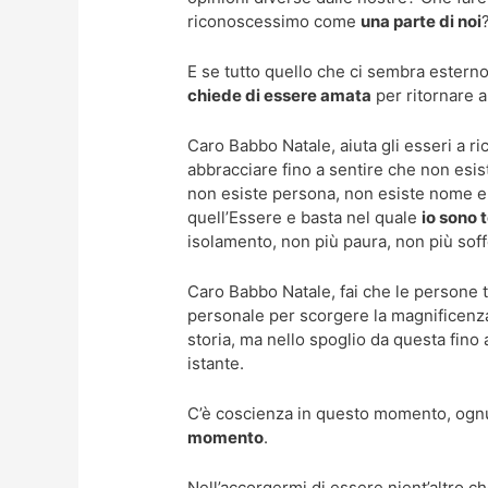
riconoscessimo come
una parte di noi
E se tutto quello che ci sembra estern
chiede di essere amata
per ritornare 
Caro Babbo Natale, aiuta gli esseri a ri
abbracciare fino a sentire che non esi
non esiste persona, non esiste nome e
quell’Essere e basta nel quale
io sono 
isolamento, non più paura, non più sof
Caro Babbo Natale, fai che le persone tr
personale per scorgere la magnificenz
storia, ma nello spoglio da questa fino
istante.
C’è coscienza in questo momento, ognu
momento
.
Nell’accorgermi di essere nient’altro ch