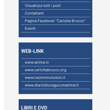
c
Visualizza tutti i post
a
Contattami
p
Pagina Facebook “Carlotta Brucco”
e
Eventi
r
:
WEB-LINK
www.anima.tv
www.carlottabrucco.org
www.neomrevolution.it
www.diariodiunagurumamma.it
LIBRI E DVD