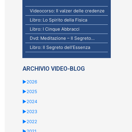
Videocorso: Il valzer delle credenze
Libro: Lo Spirito della Fisica
Libro: I Cinque Abbracci
Dvd: Meditazione – Il Segreto…
Libro: Il Segreto dell’Essenza
ARCHIVIO VIDEO-BLOG
►
2026
►
2025
►
2024
►
2023
►
2022
►
2021