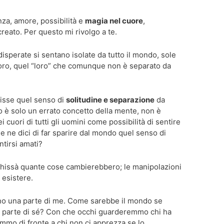
nza, amore, possibilità e
magia nel cuore
,
l creato. Per questo mi rivolgo a te.
sperate si sentano isolate da tutto il mondo, sole
loro, quel “loro” che comunque non è separato da
tisse quel senso di
solitudine e separazione
da
o è solo un errato concetto della mente, non è
i cuori di tutti gli uomini come possibilità di sentire
 ne dici di far sparire dal mondo quel senso di
ntirsi amati?
chissà quante cose cambierebbero; le manipolazioni
 esistere.
meno una parte di me. Come sarebbe il mondo se
na parte di sé? Con che occhi guarderemmo chi ha
mmo di fronte a chi non ci apprezza se lo