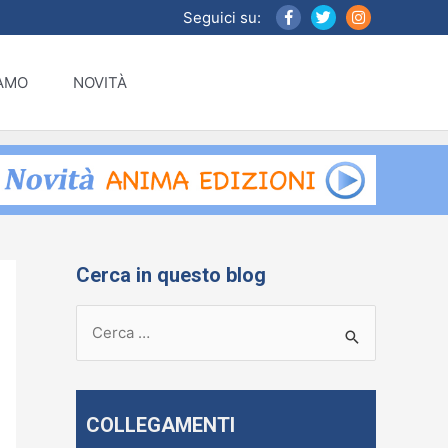
Seguici su:
IAMO
NOVITÀ
Cerca in questo blog
R
i
c
e
COLLEGAMENTI
r