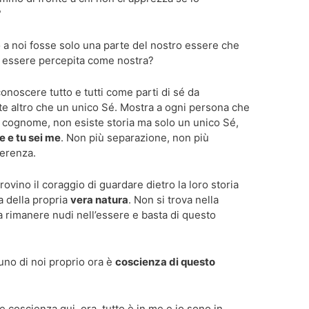
?
o a noi fosse solo una parte del nostro essere che
a essere percepita come nostra?
conoscere tutto e tutti come parti di sé da
ste altro che un unico Sé. Mostra a ogni persona che
 cognome, non esiste storia ma solo un unico Sé,
te e tu sei me
. Non più separazione, non più
ferenza.
ovino il coraggio di guardare dietro la loro storia
a della propria
vera natura
. Non si trova nella
 a rimanere nudi nell’essere e basta di questo
no di noi proprio ora è
coscienza di questo
e coscienza qui, ora, tutto è in me e io sono in