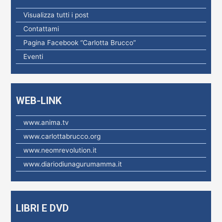
c
Visualizza tutti i post
a
Contattami
p
Pagina Facebook “Carlotta Brucco”
e
Eventi
r
:
WEB-LINK
www.anima.tv
www.carlottabrucco.org
www.neomrevolution.it
www.diariodiunagurumamma.it
LIBRI E DVD