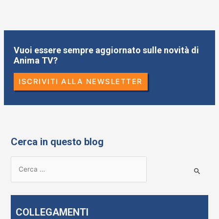
Vuoi essere sempre aggiornato sulle novità di
Anima TV?
ISCRIVITI ALLA NEWSLETTER
Cerca in questo blog
R
i
c
e
COLLEGAMENTI
r