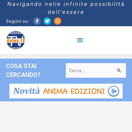
Navigando nelle infinite possibilità
dell'essere
Seguici su:
Menu
principale
COSA STAI
Ricerca
per:
CERCANDO?