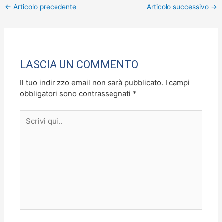
←
Articolo precedente
Articolo successivo
→
e
o
l
di
b
d
vi
o
o
di
o
n
LASCIA UN COMMENTO
k
Il tuo indirizzo email non sarà pubblicato.
I campi
obbligatori sono contrassegnati
*
Scrivi
qui..