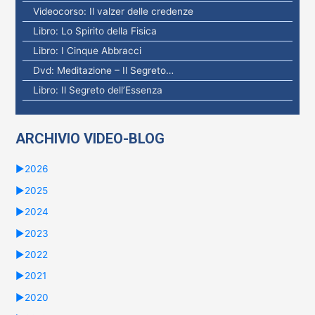
Videocorso: Il valzer delle credenze
Libro: Lo Spirito della Fisica
Libro: I Cinque Abbracci
Dvd: Meditazione – Il Segreto…
Libro: Il Segreto dell’Essenza
ARCHIVIO VIDEO-BLOG
►
2026
►
2025
►
2024
►
2023
►
2022
►
2021
►
2020