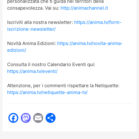
personalizzata che ti guida nei territori della
consapevolezza. Vai su:
http://animachannel.it
Iscriviti alla nostra newsletter:
https://anima.tv/form-
iscrizione-newsletter/
Novità Anima Edizioni:
https://anima.tv/novita-anima-
edizioni/
Consulta il nostro Calendario Eventi qui:
https://anima.tv/eventi/
Attenzione, per i commenti rispettare la Netiquette:
https://anima.tv/netiquette-anima-tv/
F
M
E
C
a
a
m
o
c
st
ai
n