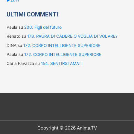
ULTIMI COMMENTI
Paula
su
200. Figli del futuro
Renato
su
178. PAURA DI CADERE O VOGLIA DI VOLARE?
DINA
su
172. CORPO INTELLIGENTE SUPERIORE
Paula
su
172. CORPO INTELLIGENTE SUPERIORE
Carla Favazza
su
154. SENTIRSI AMATI
Copyright © 2026 Anima.TV