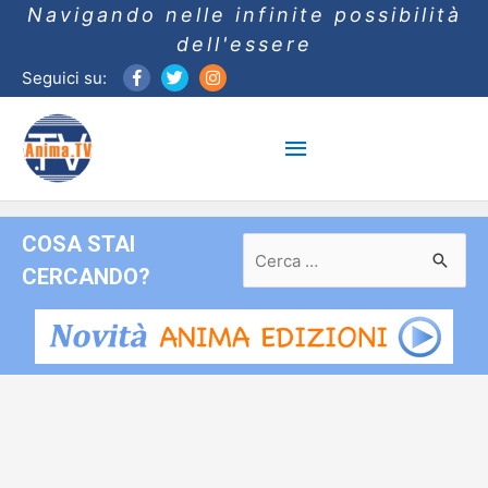
Navigando nelle infinite possibilità
dell'essere
Seguici su:
Menu
principale
COSA STAI
Ricerca
per:
CERCANDO?