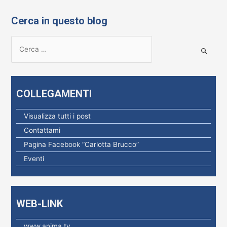
Cerca in questo blog
R
i
c
e
COLLEGAMENTI
r
c
Visualizza tutti i post
a
Contattami
p
Pagina Facebook “Carlotta Brucco”
e
Eventi
r
:
WEB-LINK
www.anima.tv