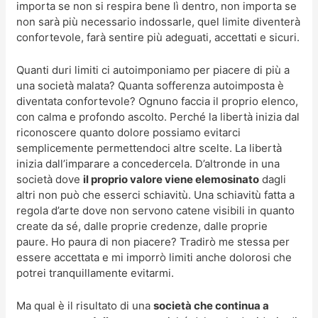
importa se non si respira bene lì dentro, non importa se
non sarà più necessario indossarle, quel limite diventerà
confortevole, farà sentire più adeguati, accettati e sicuri.
Quanti duri limiti ci autoimponiamo per piacere di più a
una società malata? Quanta sofferenza autoimposta è
diventata confortevole? Ognuno faccia il proprio elenco,
con calma e profondo ascolto. Perché la libertà inizia dal
riconoscere quanto dolore possiamo evitarci
semplicemente permettendoci altre scelte. La libertà
inizia dall’imparare a concedercela. D’altronde in una
società dove
il proprio valore viene elemosinato
dagli
altri non può che esserci schiavitù. Una schiavitù fatta a
regola d’arte dove non servono catene visibili in quanto
create da sé, dalle proprie credenze, dalle proprie
paure. Ho paura di non piacere? Tradirò me stessa per
essere accettata e mi imporrò limiti anche dolorosi che
potrei tranquillamente evitarmi.
Ma qual è il risultato di una
società che continua a