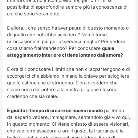
infinita che tutto è (compreso me) per offrirmi la
possibilità di approfondire sempre più la conoscenza di
ciò che sono veramente.
E allora… che senso ha aver paura di questo momento o
di quello che potrebbe accadere? Non è forse
un’occasione in più per osservarci meglio? Per vedere
cosa stiamo fraintendendo? Per conoscere
quale
atteggiamento interiore ci tiene lontano dall’amore?
È ora di riconoscere i limiti che non ci appartengono e di
accorgerci che abbiamo in mano la chiave per sciogliere
quelle catene che ci stringono. È ora di vedere che
siamo noi a dar potere alla nostra prigione illusoria
credendo che sia reale.
È giunto il tempo di creare un nuovo mondo
partendo
dal saperlo vedere, immaginare, sentendolo già vivo qui,
in questo momento. Ci viene chiesto di essere visionari,
che vuol dire assaporare ora il gusto, la fragranza e la
bellezza del mondo che vogliamo vedere. È ora di