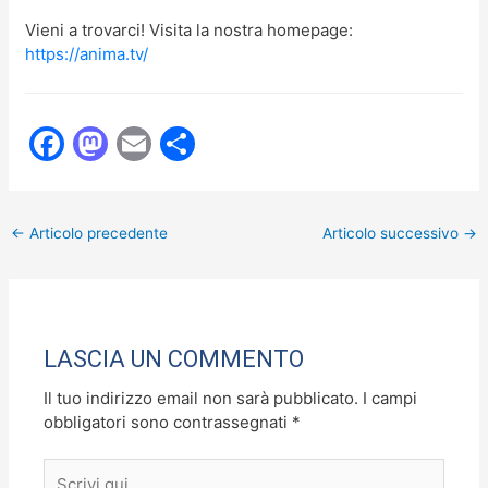
Vieni a trovarci! Visita la nostra homepage:
https://anima.tv/
F
M
E
C
a
a
m
o
c
st
ai
n
←
Articolo precedente
Articolo successivo
→
e
o
l
di
b
d
vi
o
o
di
o
n
LASCIA UN COMMENTO
k
Il tuo indirizzo email non sarà pubblicato.
I campi
obbligatori sono contrassegnati
*
Scrivi