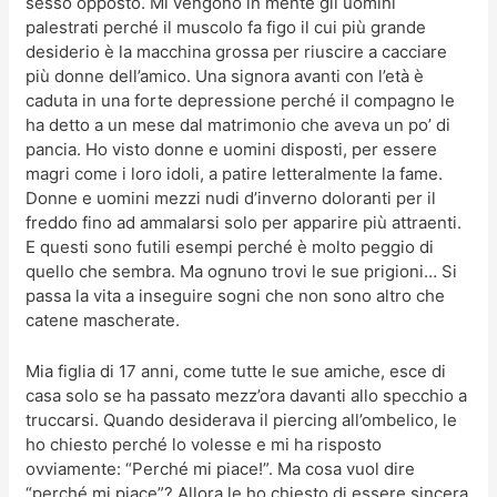
sesso opposto. Mi vengono in mente gli uomini
palestrati perché il muscolo fa figo il cui più grande
desiderio è la macchina grossa per riuscire a cacciare
più donne dell’amico. Una signora avanti con l’età è
caduta in una forte depressione perché il compagno le
ha detto a un mese dal matrimonio che aveva un po’ di
pancia. Ho visto donne e uomini disposti, per essere
magri come i loro idoli, a patire letteralmente la fame.
Donne e uomini mezzi nudi d’inverno doloranti per il
freddo fino ad ammalarsi solo per apparire più attraenti.
E questi sono futili esempi perché è molto peggio di
quello che sembra. Ma ognuno trovi le sue prigioni… Si
passa la vita a inseguire sogni che non sono altro che
catene mascherate.
Mia figlia di 17 anni, come tutte le sue amiche, esce di
casa solo se ha passato mezz’ora davanti allo specchio a
truccarsi. Quando desiderava il piercing all’ombelico, le
ho chiesto perché lo volesse e mi ha risposto
ovviamente: “Perché mi piace!”. Ma cosa vuol dire
“perché mi piace”? Allora le ho chiesto di essere sincera