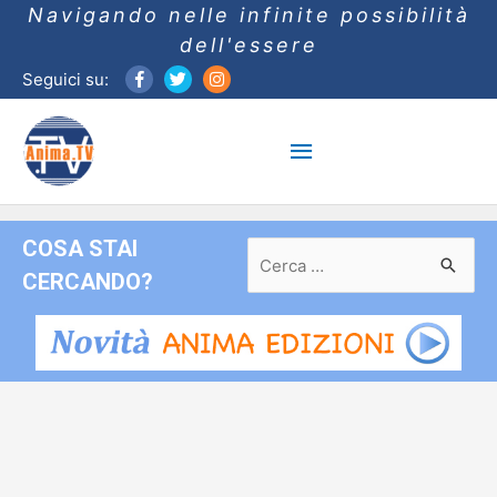
Navigando nelle infinite possibilità
dell'essere
Seguici su:
Menu
principale
COSA STAI
Ricerca
per:
CERCANDO?