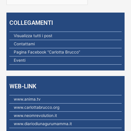
i
c
e
COLLEGAMENTI
r
c
Visualizza tutti i post
a
Contattami
p
Pagina Facebook “Carlotta Brucco”
e
Eventi
r
:
WEB-LINK
www.anima.tv
www.carlottabrucco.org
www.neomrevolution.it
www.diariodiunagurumamma.it