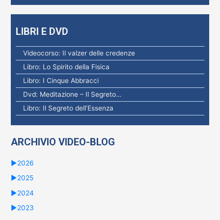
LIBRI E DVD
Videocorso: Il valzer delle credenze
Libro: Lo Spirito della Fisica
Libro: I Cinque Abbracci
Dvd: Meditazione – Il Segreto…
Libro: Il Segreto dell’Essenza
ARCHIVIO VIDEO-BLOG
►
2026
►
2025
►
2024
►
2023