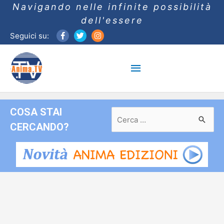
Navigando nelle infinite possibilità
dell'essere
Seguici su:
Menu
principale
COSA STAI
Ricerca
per:
CERCANDO?