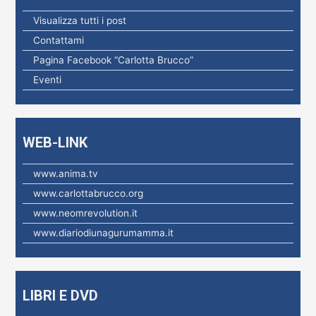
c
Visualizza tutti i post
a
Contattami
p
Pagina Facebook “Carlotta Brucco”
e
Eventi
r
:
WEB-LINK
www.anima.tv
www.carlottabrucco.org
www.neomrevolution.it
www.diariodiunagurumamma.it
LIBRI E DVD