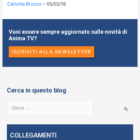
Carlotta Brucco
05/02/16
Vuoi essere sempre aggiornato sulle novità di
Anima TV?
ISCRIVITI ALLA NEWSLETTER
Cerca in questo blog
R
i
c
e
COLLEGAMENTI
r