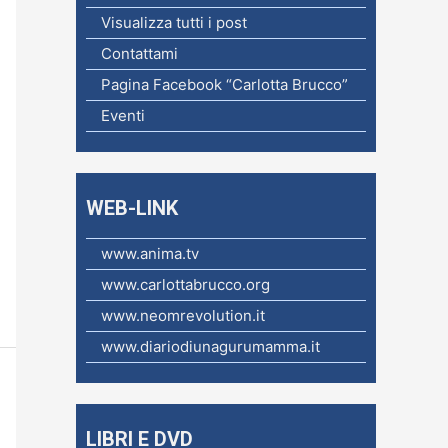
c
Visualizza tutti i post
a
Contattami
p
Pagina Facebook “Carlotta Brucco”
e
Eventi
r
:
WEB-LINK
www.anima.tv
www.carlottabrucco.org
www.neomrevolution.it
www.diariodiunagurumamma.it
LIBRI E DVD