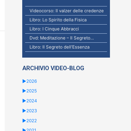
Videocorso: Il valzer delle credenze
Libro: Lo Spirito della Fisica
Libro: I Cinque Abbracci
Dvd: Meditazione – Il Segreto…
Libro: Il Segreto dell’Essenza
ARCHIVIO VIDEO-BLOG
►
2026
►
2025
►
2024
►
2023
►
2022
►
2021