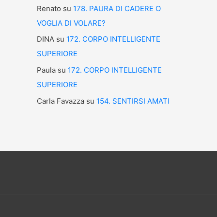
Renato
su
178. PAURA DI CADERE O
VOGLIA DI VOLARE?
DINA
su
172. CORPO INTELLIGENTE
SUPERIORE
Paula
su
172. CORPO INTELLIGENTE
SUPERIORE
Carla Favazza
su
154. SENTIRSI AMATI