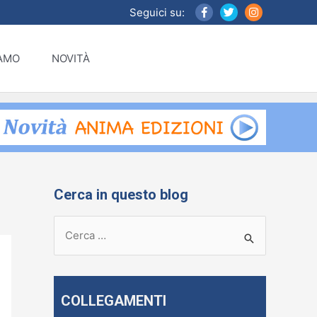
Seguici su:
IAMO
NOVITÀ
Cerca in questo blog
R
i
c
e
COLLEGAMENTI
r