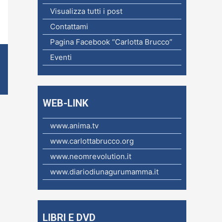
c
Visualizza tutti i post
a
Contattami
p
Pagina Facebook “Carlotta Brucco”
e
Eventi
r
:
WEB-LINK
www.anima.tv
www.carlottabrucco.org
www.neomrevolution.it
www.diariodiunagurumamma.it
LIBRI E DVD