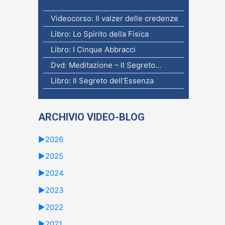
Videocorso: Il valzer delle credenze
Libro: Lo Spirito della Fisica
Libro: I Cinque Abbracci
Dvd: Meditazione – Il Segreto…
Libro: Il Segreto dell’Essenza
ARCHIVIO VIDEO-BLOG
►
2026
►
2025
►
2024
►
2023
►
2022
►
2021