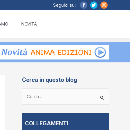
Seguici su:
IAMO
NOVITÀ
Cerca in questo blog
R
i
c
e
COLLEGAMENTI
r