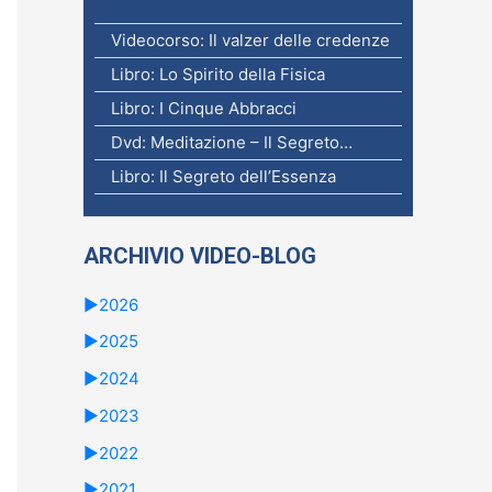
Videocorso: Il valzer delle credenze
Libro: Lo Spirito della Fisica
Libro: I Cinque Abbracci
Dvd: Meditazione – Il Segreto…
Libro: Il Segreto dell’Essenza
ARCHIVIO VIDEO-BLOG
►
2026
►
2025
►
2024
►
2023
►
2022
►
2021