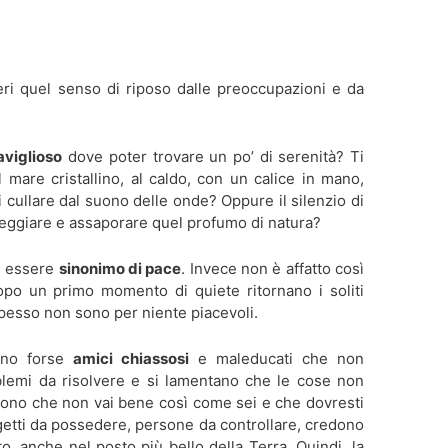
ri quel senso di riposo dalle preoccupazioni e da
viglioso
dove poter trovare un po’ di serenità? Ti
 mare cristallino, al caldo, con un calice in mano,
i cullare dal suono delle onde? Oppure il silenzio di
eggiare e assaporare quel profumo di natura?
i essere
sinonimo di pace
. Invece non è affatto così
opo un primo momento di quiete ritornano i soliti
pesso non sono per niente piacevoli.
ano forse
amici chiassosi
e maleducati che non
lemi da risolvere e si lamentano che le cose non
ono che non vai bene così come sei e che dovresti
ggetti da possedere, persone da controllare, credono
o, anche nel posto più bello della Terra. Quindi, la