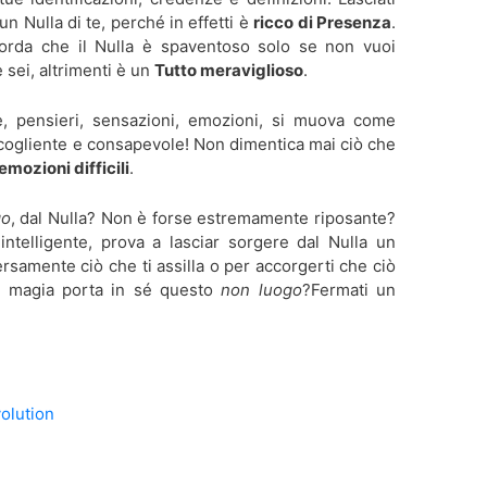
un Nulla di te, perché in effetti è
ricco di Presenza
.
corda che il Nulla è spaventoso solo se non vuoi
e sei, altrimenti è un
Tutto meraviglioso
.
, pensieri, sensazioni, emozioni, si muova come
ccogliente e consapevole! Non dimentica mai ciò che
emozioni difficili
.
go
, dal Nulla? Non è forse estremamente riposante?
telligente, prova a lasciar sorgere dal Nulla un
samente ciò che ti assilla o per accorgerti che ciò
a magia porta in sé questo
non luogo
?Fermati un
olution