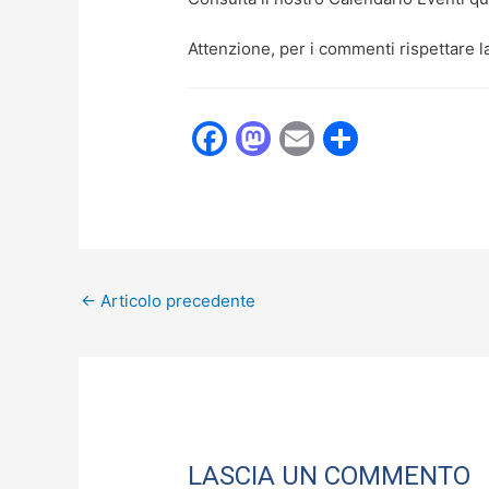
Attenzione, per i commenti rispettare l
F
M
E
C
a
a
m
o
c
st
ai
n
e
o
l
di
b
d
vi
←
Articolo precedente
o
o
di
o
n
k
LASCIA UN COMMENTO