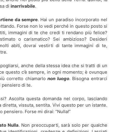
sa di
inarrivabile
.
artiene da sempre
. Hai un paradiso incorporato nel
ettando. Forse non lo vedi perché in questo posto si
iti, immagini di te che credi ti rendano più felice?
 stimato o carismatico? Sei ambizioso? Desideri
lti abiti, dovrai vestirti di tante immagini di te,
tre.
ogliarsi, anche della stessa idea che si tratti di un
nvece questo c’è sempre, in ogni momento; è ovunque
più corretto chiamarlo
non luogo
. Bisogna entrarci
i pensiero di te.
si? Ascolta questa domanda nel corpo, lasciando
iretta, vissuta, sentita. Vivi questo per un istante.
 pensiero. Forse mi dirai: “Nulla!”
sto Nulla
. Non preoccuparti, sarà solo per qualche
e tue identificazioni, credenze e definizioni. Lasciati