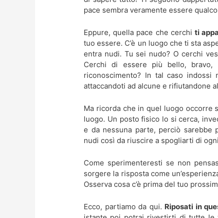
pace sembra veramente essere qualco
Eppure, quella pace che cerchi
ti app
tuo essere. C’è un luogo che ti sta asp
entra nudi. Tu sei nudo? O cerchi vest
Cerchi di essere più bello, bravo,
riconoscimento? In tal caso indossi mo
attaccandoti ad alcune e rifiutandone al
Ma ricorda che in quel luogo occorre sp
luogo. Un posto fisico lo si cerca, i
e da nessuna parte, perciò sarebbe 
nudi così da riuscire a spogliarti di ogn
Come sperimenteresti se non pensas
sorgere la risposta come un’esperienza d
Osserva cosa c’è prima del tuo prossimo
Ecco, partiamo da qui.
Riposati in que
istante poi potrai rivestirti di tutte l