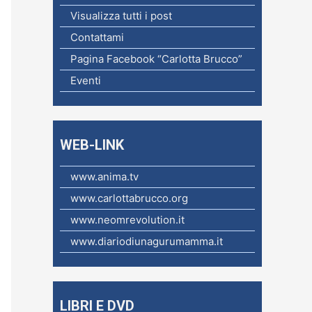
c
Visualizza tutti i post
a
Contattami
p
Pagina Facebook “Carlotta Brucco”
e
Eventi
r
:
WEB-LINK
www.anima.tv
www.carlottabrucco.org
www.neomrevolution.it
www.diariodiunagurumamma.it
LIBRI E DVD