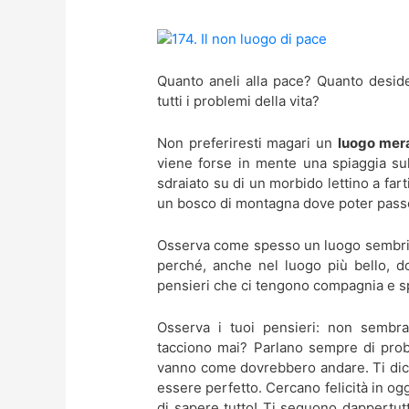
Quanto aneli alla pace? Quanto deside
tutti i problemi della vita?
Non preferiresti magari un
luogo mera
viene forse in mente una spiaggia sul
sdraiato su di un morbido lettino a fart
un bosco di montagna dove poter pass
Osserva come spesso un luogo sembr
perché, anche nel luogo più bello, d
pensieri che ci tengono compagnia e s
Osserva i tuoi pensieri: non sembr
tacciono mai? Parlano sempre di prob
vanno come dovrebbero andare. Ti dic
essere perfetto. Cercano felicità in o
di sapere tutto! Ti seguono dappertutt