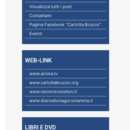
c
Visualizza tutti i post
a
Contattami
p
Pagina Facebook “Carlotta Brucco”
e
Eventi
r
:
WEB-LINK
www.anima.tv
www.carlottabrucco.org
www.neomrevolution.it
www.diariodiunagurumamma.it
LIBRI E DVD