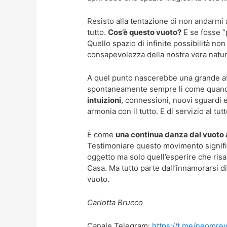
Resisto alla tentazione di non andarmi 
tutto.
Cos’è questo vuoto?
E se fosse “p
Quello spazio di infinite possibilità no
consapevolezza della nostra vera natura
A quel punto nascerebbe una grande at
spontaneamente sempre lì come quando
intuizioni
, connessioni, nuovi sguardi 
armonia con il tutto. E di servizio al tutt
È come
una continua danza dal vuoto a
Testimoniare questo movimento signifi
oggetto ma solo quell’esperire che risal
Casa. Ma tutto parte dall’innamorarsi di
vuoto.
Carlotta Brucco
Canale Telegram:
https://t.me/neomrev