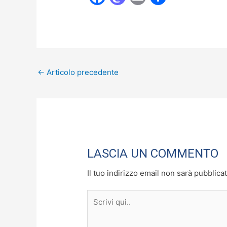
a
a
m
o
c
st
ai
n
e
o
l
di
b
d
vi
←
Articolo precedente
o
o
di
o
n
k
LASCIA UN COMMENTO
Il tuo indirizzo email non sarà pubblicat
Scrivi
qui..