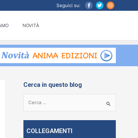
Seguici su:
IAMO
NOVITÀ
Cerca in questo blog
R
i
c
e
COLLEGAMENTI
r