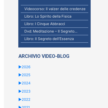
Videocorso: Il valzer delle credenze
Libro: Lo Spirito della Fisica
Libro: I Cinque Abbracci
Dvd: Meditazione – Il Segreto…
Libro: Il Segreto dell’Essenza
ARCHIVIO VIDEO-BLOG
►
2026
►
2025
►
2024
►
2023
►
2022
►
2021