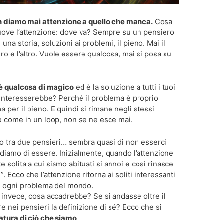
n diamo mai attenzione a quello che manca.
Cosa
uove l’attenzione: dove va? Sempre su un pensiero
una storia, soluzioni ai problemi, il pieno. Mai il
ro e l’altro. Vuole essere qualcosa, mai si posa su
 è qualcosa di magico
ed è la soluzione a tutti i tuoi
i interesserebbe? Perché il problema è proprio
a per il pieno. E quindi si rimane negli stessi
e come in un loop, non se ne esce mai.
io tra due pensieri… sembra quasi di non esserci
ediamo di essere. Inizialmente, quando l’attenzione
 solita a cui siamo abituati si annoi e così rinasce
”. Ecco che l’attenzione ritorna ai soliti interessanti
re ogni problema del mondo.
 invece, cosa accadrebbe? Se si andasse oltre il
 nei pensieri la definizione di sé? Ecco che si
natura di ciò che siamo
.