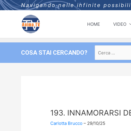
Navigando nelle infinite possibil
HOME
VIDEO
Ricerca
COSA STAI CERCANDO?
per:
193. INNAMORARSI D
Carlotta Brucco
29/10/25